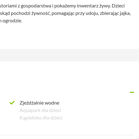
 historiami z gospodarstwa i pokażemy inwentarz żywy. Dzieci
skąd pochodzi żywność, pomagając przy udoju, zbierając jajka,
m ogrodzie.
Zjeżdżalnie wodne
Aquapark dla dzieci
Kąpielisko dla dzieci