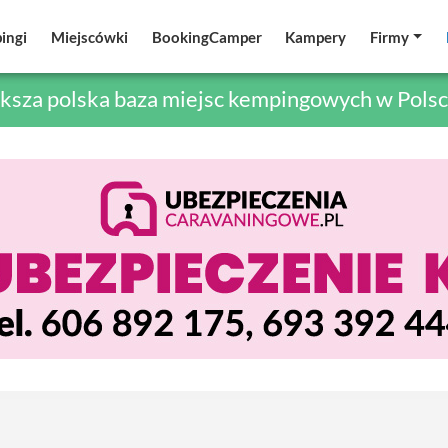
ingi
ingi
Miejscówki
Miejscówki
BookingCamper
BookingCamper
Kampery
Kampery
Firmy
Firmy
ksza polska baza miejsc kempingowych w Polsc