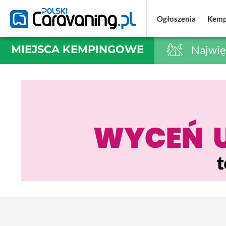
Ogłoszenia
Ogłoszenia
Kemp
Kemp
MIEJSCA KEMPINGOWE
Najwię