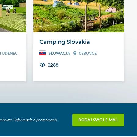
Camping Slovakia
TUDENEC
SŁOWACJA
ČEBOVCE
3288
DODAJ SWÓJ E-MAIL
fachowe i informacje o promocjach.