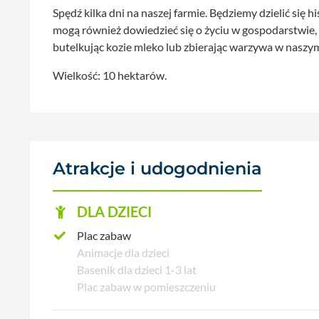
Spędź kilka dni na naszej farmie. Będziemy dzielić się
mogą również dowiedzieć się o życiu w gospodarstwie, 
butelkując kozie mleko lub zbierając warzywa w naszy
Wielkość: 10 hektarów.
Atrakcje i udogodnienia
DLA DZIECI
Plac zabaw
Animacje dla dzieci
Basenik dla dzieci 1-3 lat
Plac zabaw w pomieszczeniu