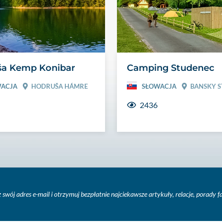
ša Kemp Konibar
Camping Studenec
ACJA
HODRUŠA HÁMRE
SŁOWACJA
BANSKY S
2436
 swój adres e-mail i otrzymuj bezpłatnie najciekawsze artykuły, relacje, porady 