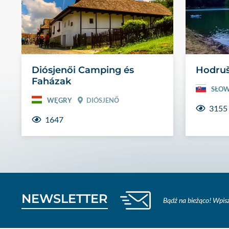
Diósjenői Camping és
Hodru
Faházak
SŁOW
WĘGRY
DIÓSJENŐ
3155
1647
NEWSLETTER
Bądź na bieżąco! Wpisz