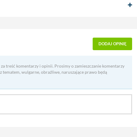
DODAJ OPINIĘ
 za treść komentarzy i opinii. Prosimy o zamieszczanie komentarzy
 z tematem, wulgarne, obraźliwe, naruszające prawo będą