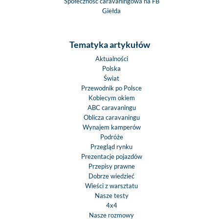
Społeczność caravaningowa na FB
Giełda
Tematyka artykułów
Aktualności
Polska
Świat
Przewodnik po Polsce
Kobiecym okiem
ABC caravaningu
Oblicza caravaningu
Wynajem kamperów
Podróże
Przegląd rynku
Prezentacje pojazdów
Przepisy prawne
Dobrze wiedzieć
Wieści z warsztatu
Nasze testy
4x4
Nasze rozmowy