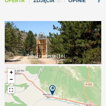
OFERTA
ZDJĘCIA
OPINIE
( 16 )
Zobacz zdjęcia (16)
+
−