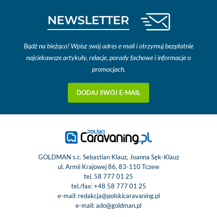
NEWSLETTER
Bądź na bieżąco! Wpisz swój adres e-mail i otrzymuj bezpłatnie
najciekawsze artykuły, relacje, porady fachowe i informacje o
promocjach.
DODAJ SWÓJ E-MAIL
GOLDMAN s.c. Sebastian Klauz, Joanna Sęk-Klauz
ul. Armii Krajowej 86, 83-110 Tczew
tel.
58 777 01 25
tel./fax:
+48 58 777 01 25
e-mail:
redakcja@polskicaravaning.pl
e-mail:
ado@goldman.pl