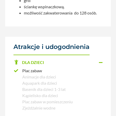
grill
ściankę wspinaczkową.
możliwość zakwaterowania do 128 osób.
Atrakcje i udogodnienia
DLA DZIECI
Plac zabaw
Animacje dla dzieci
Aquapark dla dzieci
Basenik dla dzieci 1-3 lat
Kąpielisko dla dzieci
Plac zabaw w pomieszczeniu
Zjeżdżalnie wodne