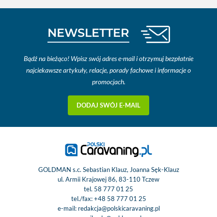
NEWSLETTER
Bądź na bieżąco! Wpisz swój adres e-mail i otrzymuj bezpłatnie
najciekawsze artykuły, relacje, porady fachowe i informacje o
promocjach.
DODAJ SWÓJ E-MAIL
GOLDMAN s.c. Sebastian Klauz, Joanna Sęk-Klauz
ul. Armii Krajowej 86, 83-110 Tczew
tel.
58 777 01 25
tel./fax:
+48 58 777 01 25
e-mail:
redakcja@polskicaravaning.pl