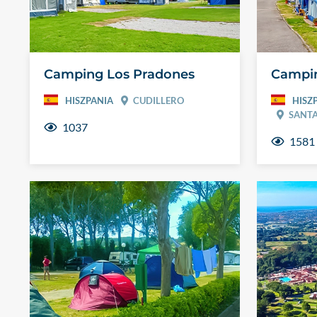
Camping Los Pradones
Campin
HISZPANIA
CUDILLERO
HISZ
SANTA
1037
1581