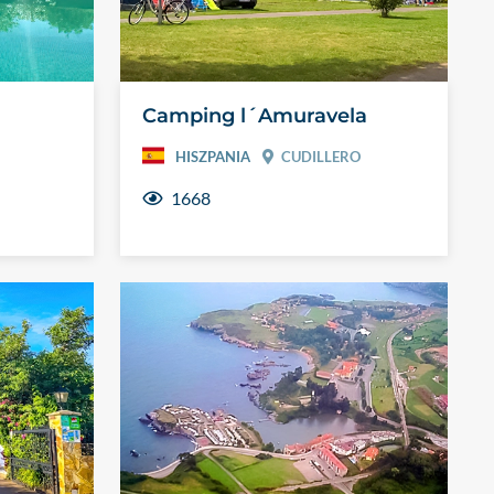
Camping l´Amuravela
HISZPANIA
CUDILLERO
1668