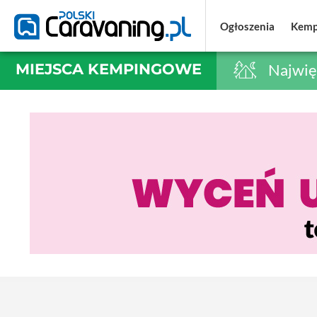
Ogłoszenia
Ogłoszenia
Kemp
Kemp
MIEJSCA KEMPINGOWE
Najwię