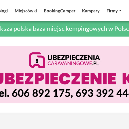
ingi
ingi
Miejscówki
Miejscówki
BookingCamper
BookingCamper
Kampery
Kampery
Firmy
Firmy
ksza polska baza miejsc kempingowych w Polsc