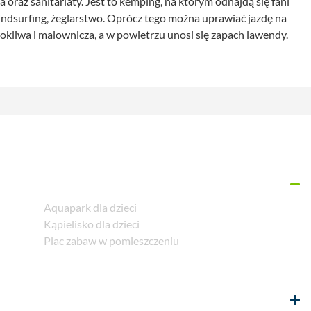
ia oraz sanitariaty. Jest to kemping, na którym odnajdą się fani
ndsurfing, żeglarstwo. Oprócz tego można uprawiać jazdę na
okliwa i malownicza, a w powietrzu unosi się zapach lawendy.
Aquapark dla dzieci
Kąpielisko dla dzieci
Plac zabaw w pomieszczeniu