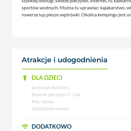
szybkiej obsługi, świeże pieczywo, internet, tv, kawiarn
sportów wodnych. Można tu uprawiac: kajakarstwo, wi
rowerze lup piesze wędrówki. Okolica kempingu jest ur
Atrakcje i udogodnienia
DLA DZIECI
Animacje dla dzieci
Basenik dla dzieci 1-3 lat
Plac zabaw
Zjeżdżalnie wodne
DODATKOWO