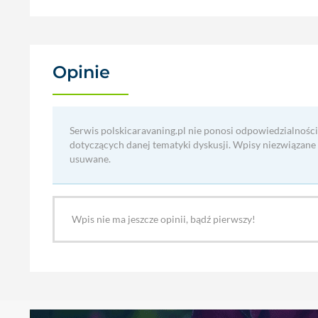
Opinie
(0)
Serwis polskicaravaning.pl nie ponosi odpowiedzialności
dotyczących danej tematyki dyskusji. Wpisy niezwiązane
usuwane.
Wpis nie ma jeszcze opinii, bądź pierwszy!