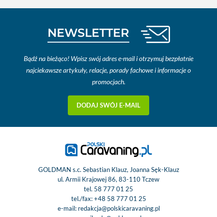
NEWSLETTER
Bądź na bieżąco! Wpisz swój adres e-mail i otrzymuj bezpłatnie
najciekawsze artykuły, relacje, porady fachowe i informacje o
promocjach.
DODAJ SWÓJ E-MAIL
GOLDMAN s.c. Sebastian Klauz, Joanna Sęk-Klauz
ul. Armii Krajowej 86, 83-110 Tczew
tel.
58 777 01 25
tel./fax:
+48 58 777 01 25
e-mail:
redakcja@polskicaravaning.pl