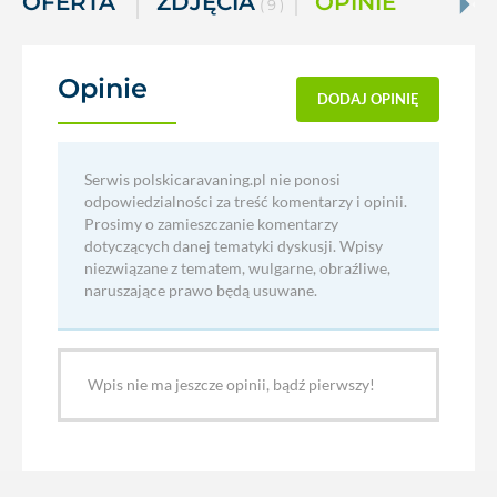
OFERTA
ZDJĘCIA
OPINIE
( 9 )
Opinie
(0)
DODAJ OPINIĘ
Serwis polskicaravaning.pl nie ponosi
odpowiedzialności za treść komentarzy i opinii.
Prosimy o zamieszczanie komentarzy
dotyczących danej tematyki dyskusji. Wpisy
niezwiązane z tematem, wulgarne, obraźliwe,
naruszające prawo będą usuwane.
Wpis nie ma jeszcze opinii, bądź pierwszy!