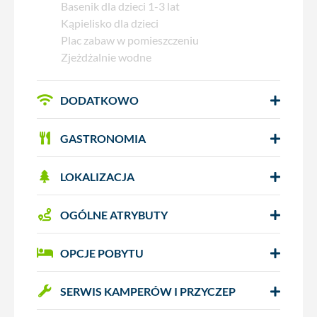
Basenik dla dzieci 1-3 lat
Kąpielisko dla dzieci
Plac zabaw w pomieszczeniu
Zjeżdżalnie wodne
DODATKOWO
GASTRONOMIA
LOKALIZACJA
OGÓLNE ATRYBUTY
OPCJE POBYTU
SERWIS KAMPERÓW I PRZYCZEP