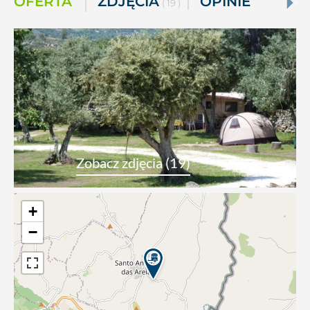
OFERTA
ZDJĘCIA
OPINIE
( 19 )
Zobacz zdjęcia (19)
+
−