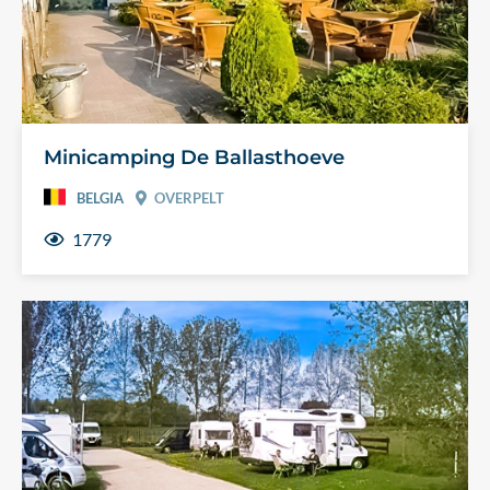
Minicamping De Ballasthoeve
BELGIA
OVERPELT
1779