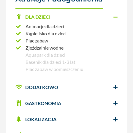
DLA DZIECI
Animacje dla dzieci
Kąpielisko dla dzieci
Plac zabaw
Zjeżdżalnie wodne
Aquapark dla dzieci
Basenik dla dzieci 1-3 lat
Plac zabaw w pomieszczeniu
DODATKOWO
GASTRONOMIA
LOKALIZACJA