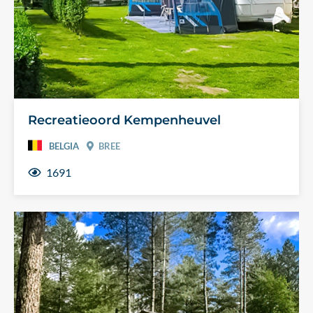
Recreatieoord Kempenheuvel
BELGIA
BREE
1691