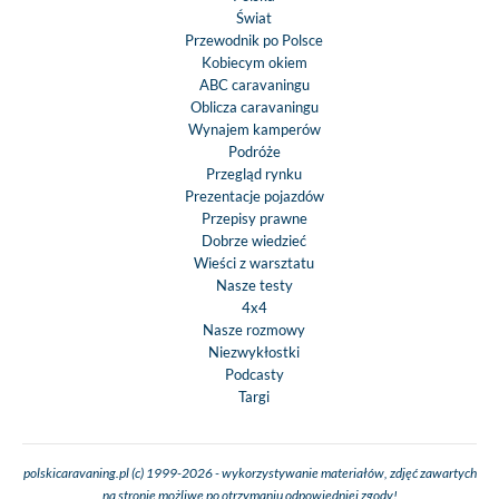
Świat
Przewodnik po Polsce
Kobiecym okiem
ABC caravaningu
Oblicza caravaningu
Wynajem kamperów
Podróże
Przegląd rynku
Prezentacje pojazdów
Przepisy prawne
Dobrze wiedzieć
Wieści z warsztatu
Nasze testy
4x4
Nasze rozmowy
Niezwykłostki
Podcasty
Targi
polskicaravaning.pl (c) 1999-2026 - wykorzystywanie materiałów, zdjęć zawartych
na stronie możliwe po otrzymaniu odpowiedniej zgody!