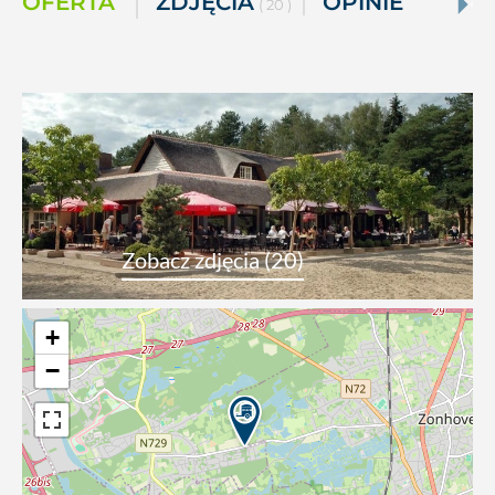
OFERTA
ZDJĘCIA
OPINIE
( 20 )
Zobacz zdjęcia (20)
+
−