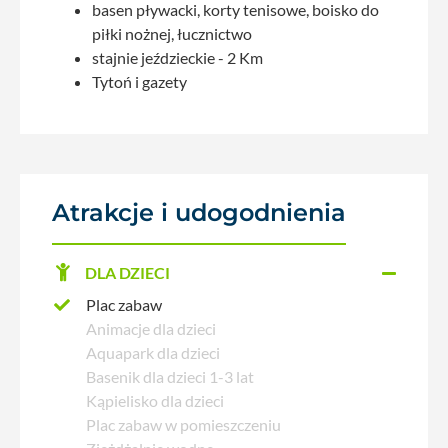
basen pływacki, korty tenisowe, boisko do
piłki nożnej, łucznictwo
stajnie jeździeckie - 2 Km
Tytoń i gazety
Atrakcje i udogodnienia
DLA DZIECI
Plac zabaw
Animacje dla dzieci
Aquapark dla dzieci
Basenik dla dzieci 1-3 lat
Kąpielisko dla dzieci
Plac zabaw w pomieszczeniu