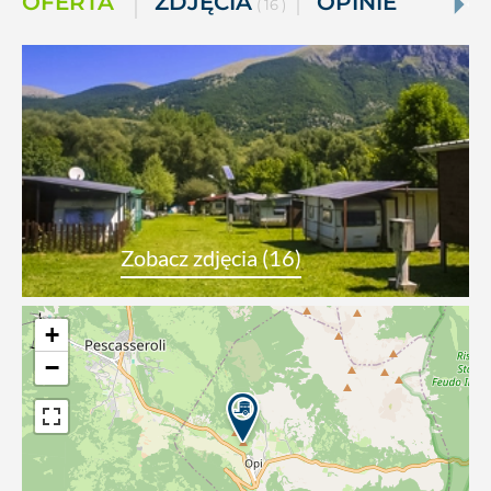
OFERTA
ZDJĘCIA
OPINIE
( 16 )
Zobacz zdjęcia (16)
+
−