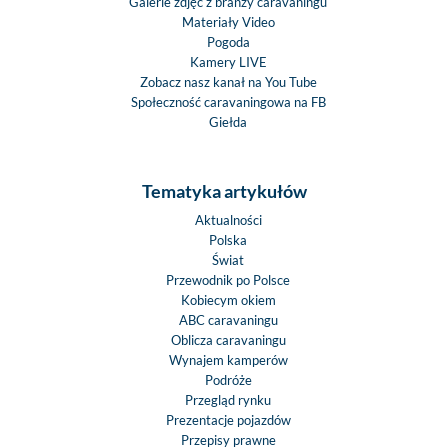
Galerie zdjęć z branży caravaningu
Materiały Video
Pogoda
Kamery LIVE
Zobacz nasz kanał na You Tube
Społeczność caravaningowa na FB
Giełda
Tematyka artykułów
Aktualności
Polska
Świat
Przewodnik po Polsce
Kobiecym okiem
ABC caravaningu
Oblicza caravaningu
Wynajem kamperów
Podróże
Przegląd rynku
Prezentacje pojazdów
Przepisy prawne