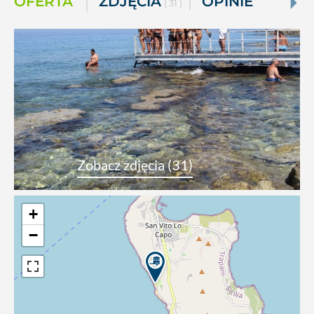
OFERTA
ZDJĘCIA
OPINIE
( 31 )
Zobacz zdjęcia (31)
+
−