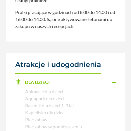
Usługi pralnicze
Pralki pracujące w godzinach od 8.00 do 14.00 i od
16.00 do 14.00. Są one aktywowane żetonami do
zakupu w naszych recepcjach.
Atrakcje i udogodnienia
DLA DZIECI
Animacje dla dzieci
Aquapark dla dzieci
Basenik dla dzieci 1-3 lat
Kąpielisko dla dzieci
Plac zabaw
Plac zabaw w pomieszczeniu