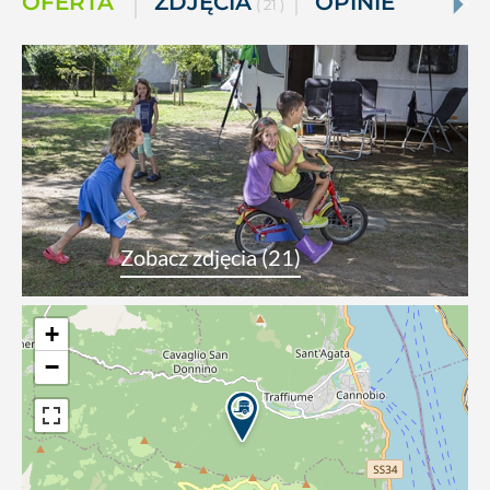
OFERTA
ZDJĘCIA
OPINIE
( 21 )
Zobacz zdjęcia (21)
+
−