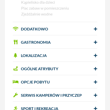
Kąpielisko dla dzieci
Plac zabaw w pomieszczeniu
Zjeżdżalnie wodne
DODATKOWO
GASTRONOMIA
LOKALIZACJA
OGÓLNE ATRYBUTY
OPCJE POBYTU
SERWIS KAMPERÓW I PRZYCZEP
SPORT I REKREACJA