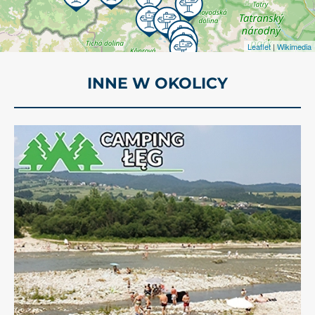
Leaflet
|
Wikimedia
INNE W OKOLICY