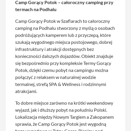
Camp Gorący Potok – całoroczny camping przy
termach na Podhalu
Camp Gorący Potok w Szaflarach to całoroczny
camping na Podhalu stworzony z myślą o osobach
podróżujących kamperem lub z przyczepą, które
szukają wygodnego miejsca postojowego, dobrej
infrastruktury i atrakcji dostępnych bez
konieczności dalszych dojazdów. Obiekt znajduje
się bezpośrednio przy kompleksie Termy Gorący
Potok, dzięki czemu pobyt na campingu można
połączyć z relaksem w naturalnej wodzie
termalnej, strefą SPA & Wellness i rodzinnymi
atrakcjami.
To dobre miejsce zarówno na krótki weekendowy
wyjazd, jak i dłuższy pobyt na południu Polski.
Lokalizacja między Nowym Targiem a Zakopanem
sprawia, że Camp Gorący Potok jest wygodną
bazą wypadową w Tatry, Gorce, Pieniny, nad