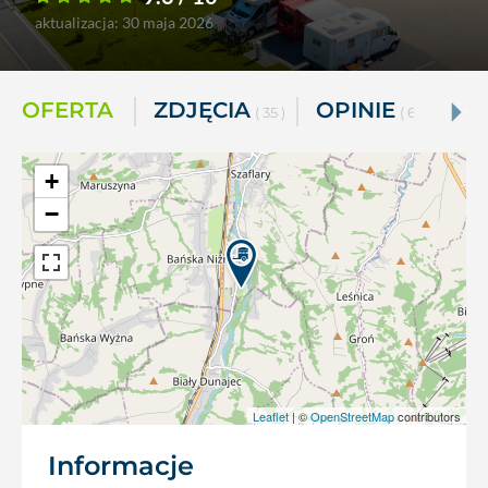
aktualizacja: 30 maja 2026
OFERTA
ZDJĘCIA
OPINIE
( 35 )
( 65 )
+
−
Leaflet
| ©
OpenStreetMap
contributors
Informacje