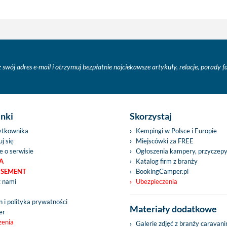
 swój adres e-mail i otrzymuj bezpłatnie najciekawsze artykuły, relacje, porady 
inki
Skorzystaj
ytkownika
Kempingi w Polsce i Europie
j się
Miejscówki za FREE
e o serwisie
Ogłoszenia kampery, przyczep
A
Katalog firm z branży
ISEMENT
BookingCamper.pl
z nami
Ubezpieczenia
 i polityka prywatności
Materiały dodatkowe
er
zenia
Galerie zdjęć z branży caravan