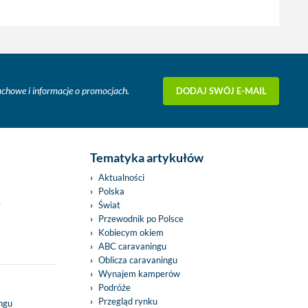
DODAJ SWÓJ E-MAIL
fachowe i informacje o promocjach.
Tematyka artykułów
Aktualności
Polska
y
Świat
Przewodnik po Polsce
Kobiecym okiem
ABC caravaningu
Oblicza caravaningu
Wynajem kamperów
Podróże
Przegląd rynku
ingu