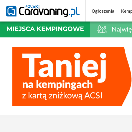
Ogłoszenia
Ogłoszenia
Kemp
Kemp
MIEJSCA KEMPINGOWE
Najwię