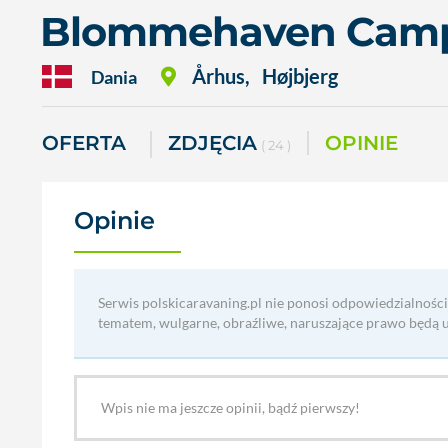
Blommehaven Camp
Århus
,
Højbjerg
Dania
OFERTA
ZDJĘCIA
OPINIE
( 24 )
Opinie
(0)
Serwis polskicaravaning.pl nie ponosi odpowiedzialności
tematem, wulgarne, obraźliwe, naruszające prawo będą 
Wpis nie ma jeszcze opinii, bądź pierwszy!