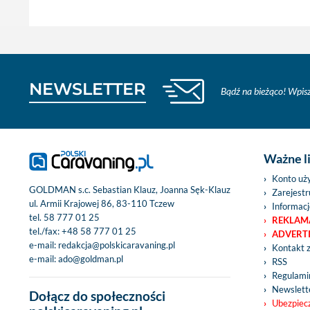
NEWSLETTER
Bądź na bieżąco! Wpisz
Ważne l
Konto uż
GOLDMAN s.c. Sebastian Klauz, Joanna Sęk-Klauz
Zarejestru
ul. Armii Krajowej 86, 83-110 Tczew
Informacj
tel.
58 777 01 25
REKLAM
tel./fax:
+48 58 777 01 25
ADVERT
e-mail:
redakcja@polskicaravaning.pl
Kontakt 
e-mail:
ado@goldman.pl
RSS
Regulamin
Newslett
Dołącz do społeczności
Ubezpiec