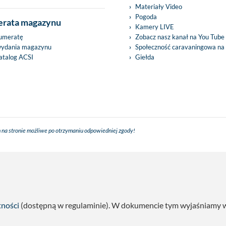
Materiały Video
Pogoda
rata magazynu
Kamery LIVE
umeratę
Zobacz nasz kanał na You Tube
wydania magazynu
Społeczność caravaningowa na
talog ACSI
Giełda
 na stronie możliwe po otrzymaniu odpowiedniej zgody!
tności
(dostępną w regulaminie). W dokumencie tym wyjaśniamy w s