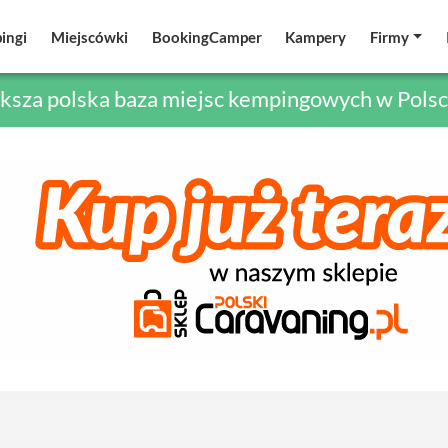
ingi
ingi
Miejscówki
Miejscówki
BookingCamper
BookingCamper
Kampery
Kampery
Firmy
Firmy
ksza polska baza miejsc kempingowych w Polsc