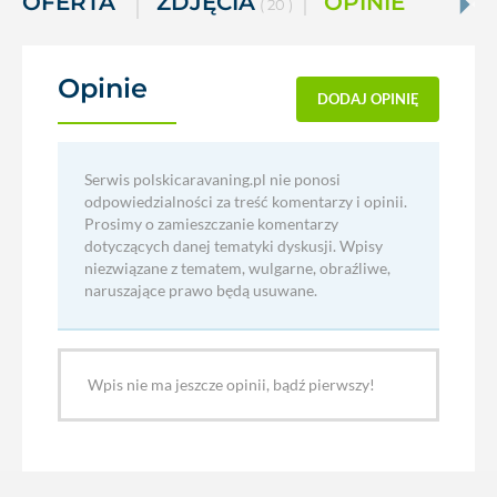
OFERTA
ZDJĘCIA
OPINIE
( 20 )
Opinie
(0)
DODAJ OPINIĘ
Serwis polskicaravaning.pl nie ponosi
odpowiedzialności za treść komentarzy i opinii.
Prosimy o zamieszczanie komentarzy
dotyczących danej tematyki dyskusji. Wpisy
niezwiązane z tematem, wulgarne, obraźliwe,
naruszające prawo będą usuwane.
Wpis nie ma jeszcze opinii, bądź pierwszy!