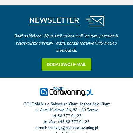
NEWSLETTER
Bądź na bieżąco! Wpisz swój adres e-mail i otrzymuj bezpłatnie
najciekawsze artykuły, relacje, porady fachowe i informacje o
promocjach.
DODAJ SWÓJ E-MAIL
GOLDMAN s.c. Sebastian Klauz, Joanna Sęk-Klauz
ul. Armii Krajowej 86, 83-110 Tczew
tel.
58 777 01 25
tel./fax:
+48 58 777 01 25
e-mail:
redakcja@polskicaravaning.pl