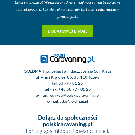
Bądź na bieżąco! Wpisz swój adres e-mail i otrzymuj bezpłatnie
najciekawsze artykuły, relacje, porady fachowe i informacje o
promocjach.
DODAJ SWÓJ E-MAIL
GOLDMAN s.c. Sebastian Klauz, Joanna Sęk-Klauz
ul. Armii Krajowej 86, 83-110 Tczew
tel.
58 777 01 25
tel./fax:
+48 58 777 01 25
e-mail:
redakcja@polskicaravaning.pl
e-mail:
ado@goldman.pl
Dołącz do społeczności
polskicaravaning.pl
i przeglądaj niepublikowane treści.