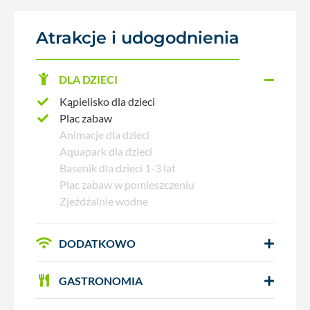
Atrakcje i udogodnienia
DLA DZIECI
Kąpielisko dla dzieci
Plac zabaw
Animacje dla dzieci
Aquapark dla dzieci
Basenik dla dzieci 1-3 lat
Plac zabaw w pomieszczeniu
Zjeżdżalnie wodne
DODATKOWO
GASTRONOMIA