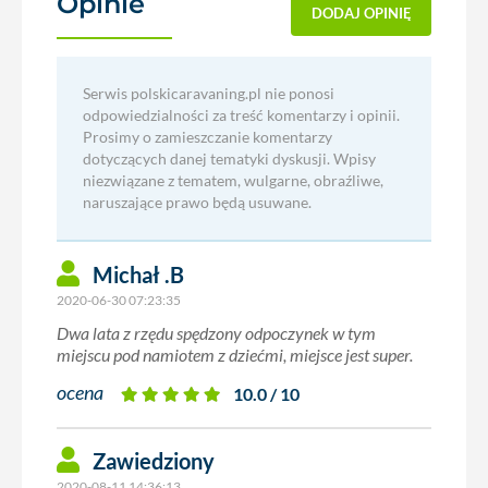
Opinie
(2)
DODAJ OPINIĘ
Serwis polskicaravaning.pl nie ponosi
odpowiedzialności za treść komentarzy i opinii.
Prosimy o zamieszczanie komentarzy
dotyczących danej tematyki dyskusji. Wpisy
niezwiązane z tematem, wulgarne, obraźliwe,
naruszające prawo będą usuwane.
Michał .B
2020-06-30 07:23:35
Dwa lata z rzędu spędzony odpoczynek w tym
miejscu pod namiotem z dziećmi, miejsce jest super.
ocena
10.0 / 10
Zawiedziony
2020-08-11 14:36:13