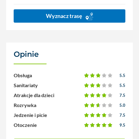
Wyznacz trasę
Opinie
(2)
Obsługa
5.5
Sanitariaty
5.5
Atrakcje dla dzieci
7.5
Rozrywka
5.0
Jedzenie i picie
7.5
Otoczenie
9.5