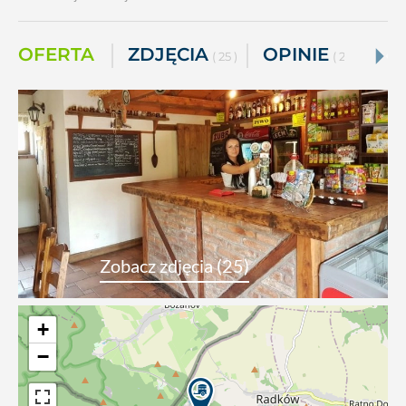
OFERTA
ZDJĘCIA
OPINIE
( 25 )
( 2 )
Zobacz zdjęcia (25)
+
−