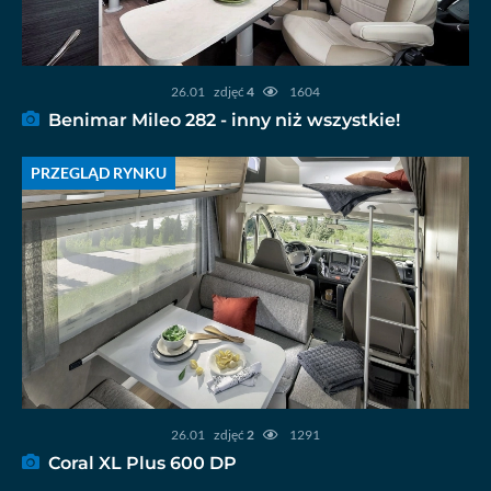
26.01
zdjęć
4
1604
Benimar Mileo 282 - inny niż wszystkie!
PRZEGLĄD RYNKU
26.01
zdjęć
2
1291
Coral XL Plus 600 DP