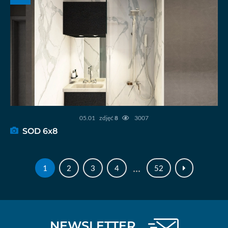
05.01
zdjęć
8
3007
SOD 6x8
...
1
2
3
4
52
NEWSLETTER