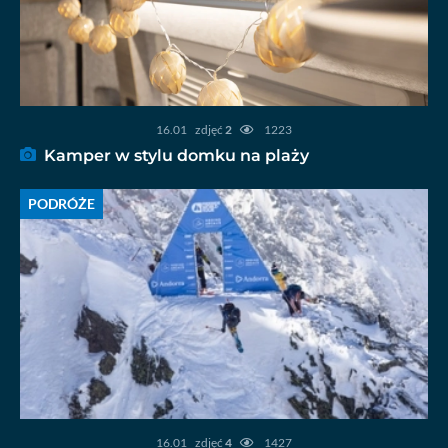
16.01
zdjęć
2
1223
Kamper w stylu domku na plaży
PODRÓŻE
16.01
zdjęć
4
1427