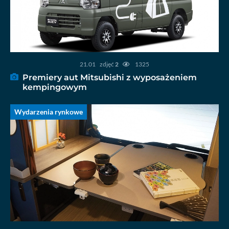
21.01
zdjęć
2
1325
Premiery aut Mitsubishi z wyposażeniem
kempingowym
Wydarzenia rynkowe