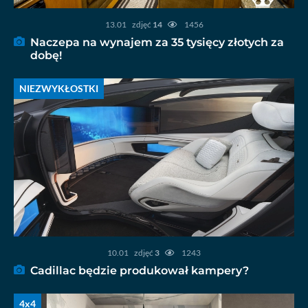
13.01
zdjęć
14
1456
Naczepa na wynajem za 35 tysięcy złotych za
dobę!
NIEZWYKŁOSTKI
10.01
zdjęć
3
1243
Cadillac będzie produkował kampery?
4x4