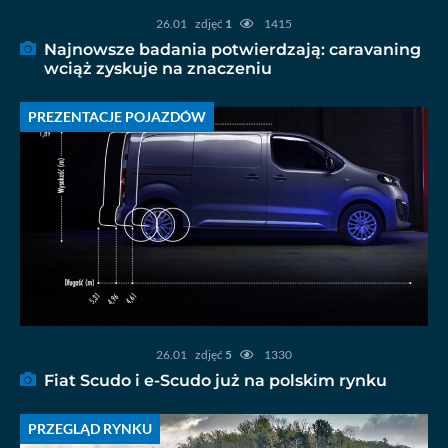
26.01
zdjęć
1
1415
Najnowsze badania potwierdzają: caravaning
wciąż zyskuje na znaczeniu
PREZENTACJE POJAZDÓW
26.01
zdjęć
5
1330
Fiat Scudo i e-Scudo już na polskim rynku
PRZEGLĄD RYNKU