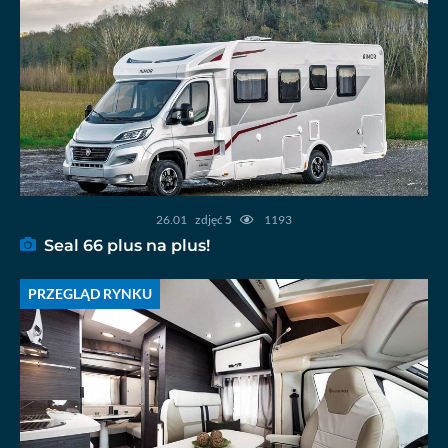
26.01
zdjęć
5
1193
Seal 66 plus na plus!
PRZEGLĄD RYNKU