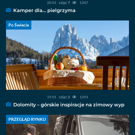
20.01
zdjęć
7
1347
Kamper dla… pielgrzyma
Po Świecie
19.01
zdjęć
2
1293
Dolomity – górskie inspiracje na zimowy wyp
PRZEGLĄD RYNKU