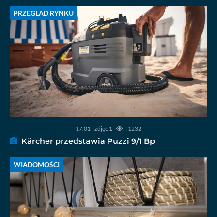
PRZEGLĄD RYNKU
17.01
zdjęć
1
1232
Kärcher przedstawia Puzzi 9/1 Bp
WIADOMOŚCI