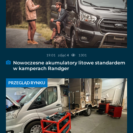
19.01
zdjęć
4
1301
Nowoczesne akumulatory litowe standardem
w kamperach Randger
PRZEGLĄD RYNKU