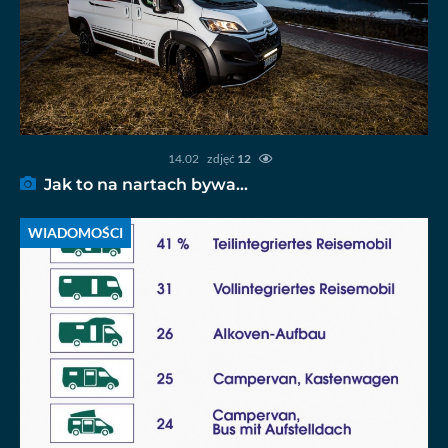
14.02
zdjęć
12
Jak to na nartach bywa…
WIADOMOŚCI