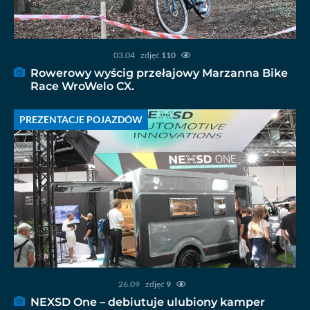
03.04
zdjęć
110
Rowerowy wyścig przełajowy Marzanna Bike
Race WroWelo CX.
PREZENTACJE POJAZDÓW
26.09
zdjęć
9
NEXSD One – debiutuje ulubiony kamper