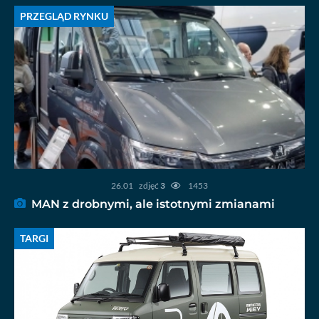
PRZEGLĄD RYNKU
26.01
zdjęć
3
1453
MAN z drobnymi, ale istotnymi zmianami
TARGI