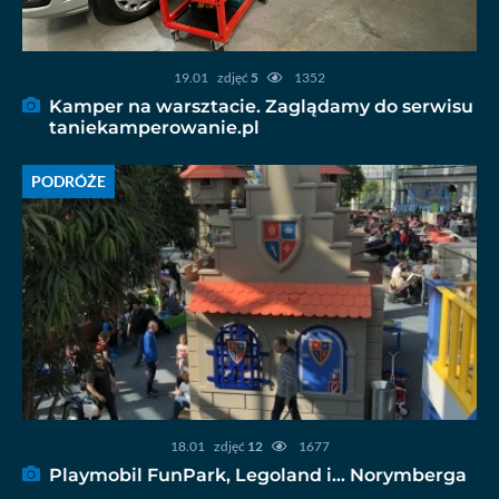
19.01
zdjęć
5
1352
Kamper na warsztacie. Zaglądamy do serwisu
taniekamperowanie.pl
PODRÓŻE
18.01
zdjęć
12
1677
Playmobil FunPark, Legoland i… Norymberga