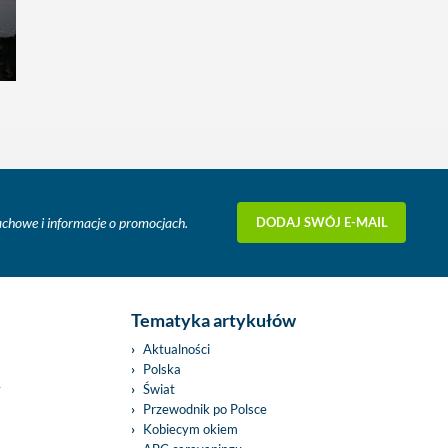
DODAJ SWÓJ E-MAIL
fachowe i informacje o promocjach.
Tematyka artykułów
Aktualności
Polska
y
Świat
Przewodnik po Polsce
Kobiecym okiem