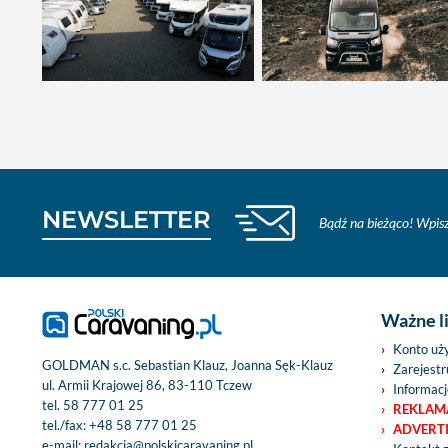
NEWSLETTER
Bądź na bieżąco! Wpisz
Ważne l
Konto uż
GOLDMAN s.c. Sebastian Klauz, Joanna Sęk-Klauz
Zarejestru
ul. Armii Krajowej 86, 83-110 Tczew
Informacj
tel.
58 777 01 25
REKLAM
tel./fax:
+48 58 777 01 25
ADVERT
e-mail:
redakcja@polskicaravaning.pl