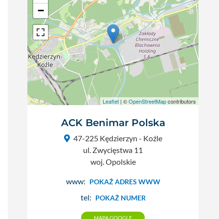
−
Leaflet
| ©
OpenStreetMap
contributors
ACK Benimar Polska
47-225 Kędzierzyn - Koźle
ul. Zwycięstwa 11
woj. Opolskie
www:
POKAŻ ADRES WWW
tel:
POKAŻ NUMER
MAPA GOOGLE