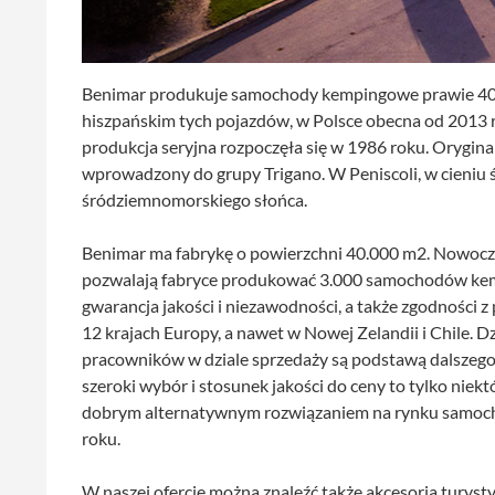
Benimar produkuje samochody kempingowe prawie 40 la
hiszpańskim tych pojazdów, w Polsce obecna od 2013 
produkcja seryjna rozpoczęła się w 1986 roku. Orygina
wprowadzony do grupy Trigano. W Peniscoli, w cieniu
śródziemnomorskiego słońca.
Benimar ma fabrykę o powierzchni 40.000 m2. Nowocze
pozwalają fabryce produkować 3.000 samochodów kemp
gwarancja jakości i niezawodności, a także zgodności 
12 krajach Europy, a nawet w Nowej Zelandii i Chile. 
pracowników w dziale sprzedaży są podstawą dalszego
szeroki wybór i stosunek jakości do ceny to tylko nie
dobrym alternatywnym rozwiązaniem na rynku samoc
roku.
W naszej ofercie można znaleźć także akcesoria turysty