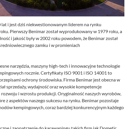
t i jest dziś niekwestionowanym liderem na rynku
roku. Pierwszy Benimar został wyprodukowany w 1979 roku, a
lność i jakość były w 2002 roku powodem, że Benimar został
 średniowiecznego zamku i w promieniach
sne narzędzia, maszyny high-tech i innowacyjne technologie
ingowych rocznie. Certyfikaty ISO 9001 i ISO 14001 to
z przepisami ochrony środowiska. Firma Benimar jest obecna w
Dział sprzedaży, wydajność oraz wysokie kompetencje
 rozwoju i wzrostu produkcji. Oryginalność naszych wyrobów,
które z aspektów naszego sukcesu na rynku. Benimar pozostaje
hodów kempingowych, coraz bardziej konkurencyjnym każdego
czne i zaopatrzenie do karawaningu takich firm jak Dometic,