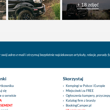
+ 18 zdjęć
 swój adres e-mail i otrzymuj bezpłatnie najciekawsze artykuły, relacje, porady 
inki
Skorzystaj
ytkownika
Kempingi w Polsce i Europie
j się
Miejscówki za FREE
e o serwisie
Ogłoszenia kampery, przyczep
A
Katalog firm z branży
ISEMENT
BookingCamper.pl