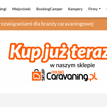
ingi
ingi
Miejscówki
Miejscówki
BookingCamper
BookingCamper
Kampery
Kampery
Firmy
Firmy
 rozwiązaniami dla branży caravaningowej