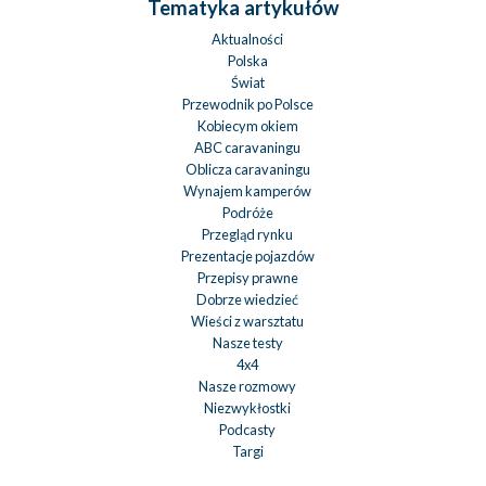
Tematyka artykułów
Aktualności
Polska
Świat
Przewodnik po Polsce
Kobiecym okiem
ABC caravaningu
Oblicza caravaningu
Wynajem kamperów
Podróże
Przegląd rynku
Prezentacje pojazdów
Przepisy prawne
Dobrze wiedzieć
Wieści z warsztatu
Nasze testy
4x4
Nasze rozmowy
Niezwykłostki
Podcasty
Targi