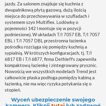
jazdy. Za salonem znajduje się kuchnia z
dwupalnikową płytą gazową, dużą ilością
miejsca do przechowywania w szufladach i
systemem szyn Multiflex. Lodówkę o
pojemności 142 l montuje się w pozycji
podniesionej. W układach T/I 7057 EB, T/I 7057
EBL i T/I 7057 DBL przestronna łazienka
pośrodku rozciąga się pomiędzy kuchnią a
sypialnią. W krótszych konfiguracjach, tj. T/I
6817 EB i T/I 6877, firma Dethleffs zapewniła
kompaktową łazienkę i zintegrowany prysznic.
Nowością we wszystkich modelach Trend jest
całkowicie płaska podłoga pomiędzy kabiną a
łazienką, nie ma więc ryzyka potykania się o
stopień.
Wyceń ubezpieczenie swojego
kampera. Kliknij
tutaj
lub zadzwoń