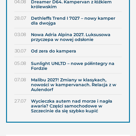
04.08
Dreamer D64. Kampervan z łóżkiem
królewskim
28.07
Dethleffs Trend I 7027 – nowy kamper
dla dwojga
03.08
Nowa Adria Alpina 2027. Luksusowa
przyczepa w nowej odsłonie
30.07
Od zera do kampera
05.08
Sunlight UNLTD – nowe półintegry na
Fordzie
07.08
Malibu 2027! Zmiany w klasykach,
nowości w kampervanach. Relacja z w
Aulendorf
27.07
Wycieczka autem nad morze i nagła
awaria? Części samochodowe w
Szczecinie da się szybko kupić