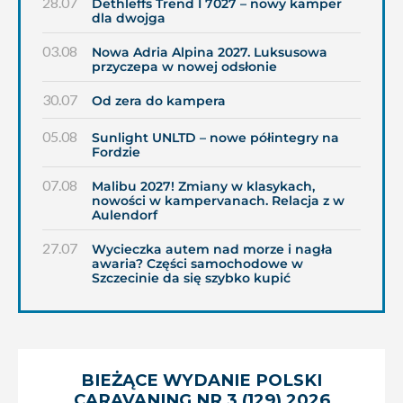
28.07
Dethleffs Trend I 7027 – nowy kamper
dla dwojga
03.08
Nowa Adria Alpina 2027. Luksusowa
przyczepa w nowej odsłonie
30.07
Od zera do kampera
05.08
Sunlight UNLTD – nowe półintegry na
Fordzie
07.08
Malibu 2027! Zmiany w klasykach,
nowości w kampervanach. Relacja z w
Aulendorf
27.07
Wycieczka autem nad morze i nagła
awaria? Części samochodowe w
Szczecinie da się szybko kupić
BIEŻĄCE WYDANIE POLSKI
CARAVANING NR 3 (129) 2026