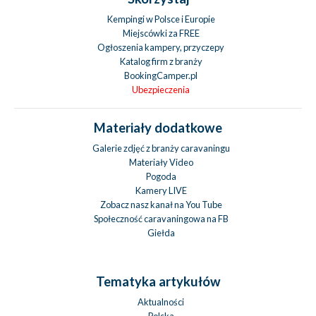
Kempingi w Polsce i Europie
Miejscówki za FREE
Ogłoszenia kampery, przyczepy
Katalog firm z branży
BookingCamper.pl
Ubezpieczenia
Materiały dodatkowe
Galerie zdjęć z branży caravaningu
Materiały Video
Pogoda
Kamery LIVE
Zobacz nasz kanał na You Tube
Społeczność caravaningowa na FB
Giełda
Tematyka artykułów
Aktualności
Polska