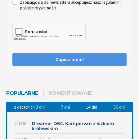
Zapisując się do newslettera akceptujesz nasz
regulamin
i
politykę prywatności
.
Zapisz mnie!
POPULARNE
KOMENTOWANE
z ostatnich 3 dni
7 dni
14 dni
30 dni
04.08
Dreamer D64. Kampervan z łóżkiem
królewskim