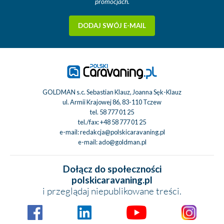
promocjach.
DODAJ SWÓJ E-MAIL
GOLDMAN s.c. Sebastian Klauz, Joanna Sęk-Klauz
ul. Armii Krajowej 86, 83-110 Tczew
tel.
58 777 01 25
tel./fax:
+48 58 777 01 25
e-mail:
redakcja@polskicaravaning.pl
e-mail:
ado@goldman.pl
Dołącz do społeczności
polskicaravaning.pl
i przeglądaj niepublikowane treści.