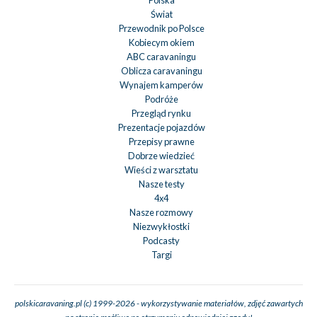
Świat
Przewodnik po Polsce
Kobiecym okiem
ABC caravaningu
Oblicza caravaningu
Wynajem kamperów
Podróże
Przegląd rynku
Prezentacje pojazdów
Przepisy prawne
Dobrze wiedzieć
Wieści z warsztatu
Nasze testy
4x4
Nasze rozmowy
Niezwykłostki
Podcasty
Targi
polskicaravaning.pl (c) 1999-2026 - wykorzystywanie materiałów, zdjęć zawartych