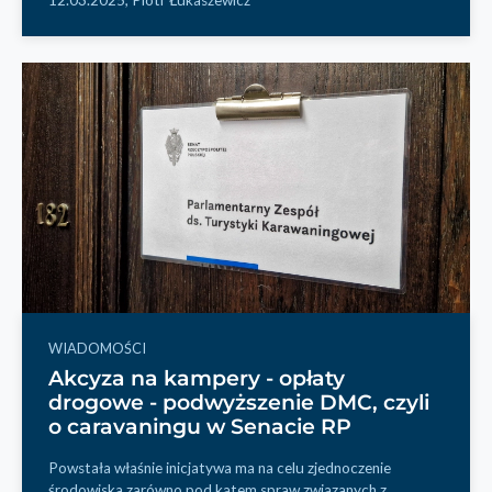
WIADOMOŚCI
Akcyza na kampery - opłaty
drogowe - podwyższenie DMC, czyli
o caravaningu w Senacie RP
Powstała właśnie inicjatywa ma na celu zjednoczenie
środowiska zarówno pod kątem spraw związanych z