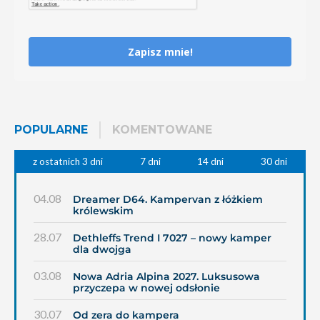
Zapisz mnie!
POPULARNE
KOMENTOWANE
z ostatnich 3 dni
7 dni
14 dni
30 dni
04.08
Dreamer D64. Kampervan z łóżkiem
królewskim
28.07
Dethleffs Trend I 7027 – nowy kamper
dla dwojga
03.08
Nowa Adria Alpina 2027. Luksusowa
przyczepa w nowej odsłonie
30.07
Od zera do kampera