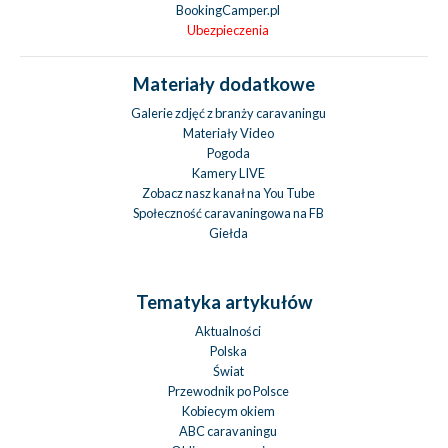
BookingCamper.pl
Ubezpieczenia
Materiały dodatkowe
Galerie zdjęć z branży caravaningu
Materiały Video
Pogoda
Kamery LIVE
Zobacz nasz kanał na You Tube
Społeczność caravaningowa na FB
Giełda
Tematyka artykułów
Aktualności
Polska
Świat
Przewodnik po Polsce
Kobiecym okiem
ABC caravaningu