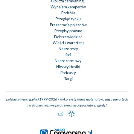
Oblicza caravaningu
Wynajem kamperów
Podróże
Przegląd rynku
Prezentacje pojazdów
Przepisy prawne
Dobrze wiedzieć
Wieści z warsztatu
Nasze testy
4x4
Nasze rozmowy
Niezwykłostki
Podcasty
Targi
polskicaravaning.pl (c) 1999-2026 - wykorzystywanie materiałów, zdjęć zawartych
na stronie możliwe po otrzymaniu odpowiedniej zgody!