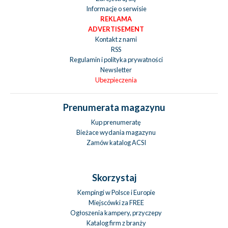
Informacje o serwisie
REKLAMA
ADVERTISEMENT
Kontakt z nami
RSS
Regulamin i polityka prywatności
Newsletter
Ubezpieczenia
Prenumerata magazynu
Kup prenumeratę
Bieżace wydania magazynu
Zamów katalog ACSI
Skorzystaj
Kempingi w Polsce i Europie
Miejscówki za FREE
Ogłoszenia kampery, przyczepy
Katalog firm z branży