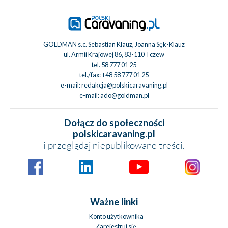
GOLDMAN s.c. Sebastian Klauz, Joanna Sęk-Klauz
ul. Armii Krajowej 86, 83-110 Tczew
tel.
58 777 01 25
tel./fax:
+48 58 777 01 25
e-mail:
redakcja@polskicaravaning.pl
e-mail:
ado@goldman.pl
Dołącz do społeczności
polskicaravaning.pl
i przeglądaj niepublikowane treści.
Ważne linki
Konto użytkownika
Zarejestruj się