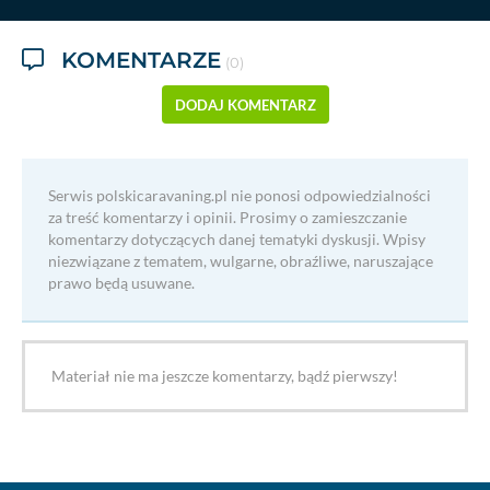
KOMENTARZE
(0)
DODAJ KOMENTARZ
Serwis polskicaravaning.pl nie ponosi odpowiedzialności
za treść komentarzy i opinii. Prosimy o zamieszczanie
komentarzy dotyczących danej tematyki dyskusji. Wpisy
niezwiązane z tematem, wulgarne, obraźliwe, naruszające
prawo będą usuwane.
Materiał nie ma jeszcze komentarzy, bądź pierwszy!