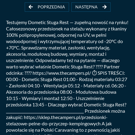
POPRZEDNIA
NASTĘPNA
Testujemy Dometic Stuga Rest — zupełną nowość na rynku!
Całosezonowy przedsionek na stelażu wykonany z tkaniny
100% polipropylenowej, odpornej na UV, w pełni
wodoodpornej i wytrzymującej temperatury od -20°C do
+70°C. Sprawdzamy materiał, zasłonki, wentylację,
akcesoria, modułową budowę, wymiary, montaż i
uszczelnienie. Odpowiadamy też na pytanie — dlaczego
warto wybrać właśnie Dometic Stuga Rest? ???? Partner
odcinka: ???? https://www.thecampers.pl/ ⏱️ SPIS TREŚCI:
00:00 - Dometic Stuga Rest 01:00 - Rodzaj materiału 03:27
- Zasłonki 04:10 - Wentylacja 05:12 - Materiały cd. 06:20 -
Akcesoria do przedsionka 08:00 - Modułowa budowa
10:15 - Wymiary i montaż 12:50 - Uszczelnienie
przedsionka 13:45 - Dlaczego wybrać Dometic Stuga Rest?
___________________________________________ Przedsionek można
zakupić: https://sklep.thecampers.pl/przedsionki-
stelazowe-pelne-do-przyczep-kempingowych A jak
powołacie się na Polski Caravaning to z pewnością jakiś