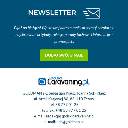
NEWSLETTER
Bądź na bieżąco! Wpisz swój adres e-mail i otrzymuj bezpłatnie
najciekawsze artykuły, relacje, porady fachowe i informacje o
promocjach.
DODAJ SWÓJ E-MAIL
GOLDMAN s.c. Sebastian Klauz, Joanna Sęk-Klauz
ul. Armii Krajowej 86, 83-110 Tczew
tel.
58 777 01 25
tel./fax:
+48 58 777 01 25
e-mail:
redakcja@polskicaravaning.pl
e-mail:
ado@goldman.pl