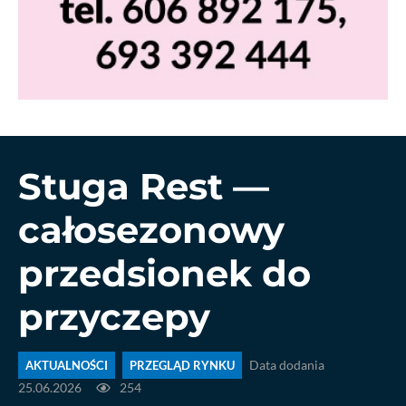
Stuga Rest —
całosezonowy
przedsionek do
przyczepy
AKTUALNOŚCI
PRZEGLĄD RYNKU
Data dodania
25.06.2026
254