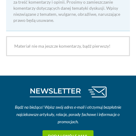
za treść komentarzy i opinii. Prosimy o zamieszczanie
komentarzy dotyczących danej tematyki dyskusji. Wpisy
niezwiązane z tematem, wulgarne, obraźliwe, naruszające
prawo będą usuwane.
Materiał nie ma jeszcze komentarzy, bądź pierwszy!
NEWSLETTER
Bądź na bieżąco! Wpisz swój adres e-mail i otrzymuj bezpłatnie
najciekawsze artykuły, relacje, porady fachowe i informacje o
promocjach.