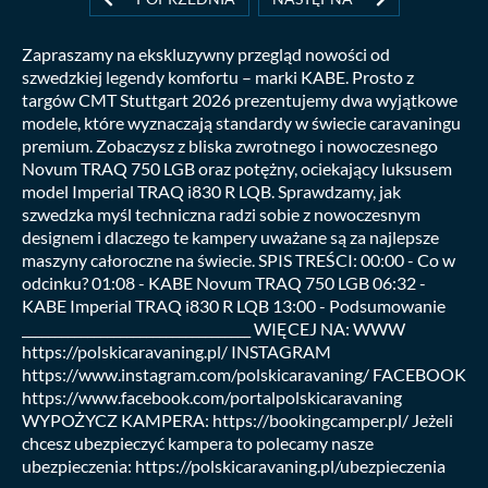
Zapraszamy na ekskluzywny przegląd nowości od
szwedzkiej legendy komfortu – marki KABE. Prosto z
targów CMT Stuttgart 2026 prezentujemy dwa wyjątkowe
modele, które wyznaczają standardy w świecie caravaningu
premium. Zobaczysz z bliska zwrotnego i nowoczesnego
Novum TRAQ 750 LGB oraz potężny, ociekający luksusem
model Imperial TRAQ i830 R LQB. Sprawdzamy, jak
szwedzka myśl techniczna radzi sobie z nowoczesnym
designem i dlaczego te kampery uważane są za najlepsze
maszyny całoroczne na świecie. SPIS TREŚCI: 00:00 - Co w
odcinku? 01:08 - KABE Novum TRAQ 750 LGB 06:32 -
KABE Imperial TRAQ i830 R LQB 13:00 - Podsumowanie
___________________________________ WIĘCEJ NA: WWW
https://polskicaravaning.pl/ INSTAGRAM
https://www.instagram.com/polskicaravaning/ FACEBOOK
https://www.facebook.com/portalpolskicaravaning
WYPOŻYCZ KAMPERA: https://bookingcamper.pl/ Jeżeli
chcesz ubezpieczyć kampera to polecamy nasze
ubezpieczenia: https://polskicaravaning.pl/ubezpieczenia