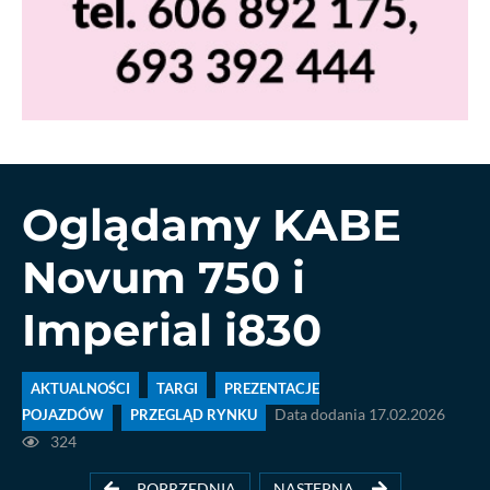
Oglądamy KABE
Novum 750 i
Imperial i830
AKTUALNOŚCI
TARGI
PREZENTACJE
POJAZDÓW
PRZEGLĄD RYNKU
Data dodania 17.02.2026
324
POPRZEDNIA
NASTĘPNA