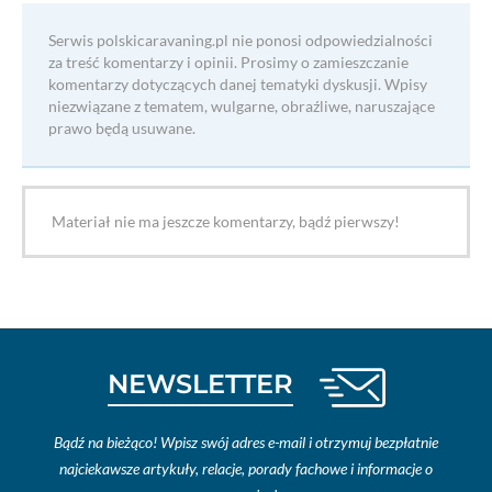
Serwis polskicaravaning.pl nie ponosi odpowiedzialności
za treść komentarzy i opinii. Prosimy o zamieszczanie
komentarzy dotyczących danej tematyki dyskusji. Wpisy
niezwiązane z tematem, wulgarne, obraźliwe, naruszające
prawo będą usuwane.
Materiał nie ma jeszcze komentarzy, bądź pierwszy!
NEWSLETTER
Bądź na bieżąco! Wpisz swój adres e-mail i otrzymuj bezpłatnie
najciekawsze artykuły, relacje, porady fachowe i informacje o