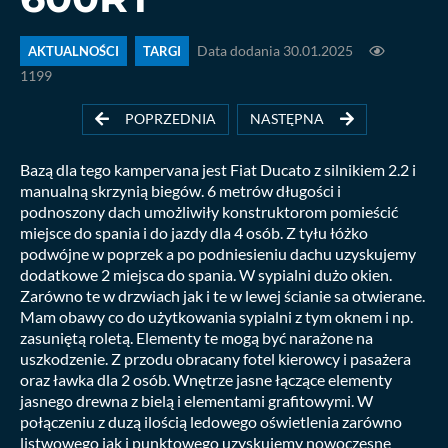
AKTUALNOŚCI
TARGI
Data dodania 30.01.2025
1199
POPRZEDNIA
NASTĘPNA
Bazą dla tego kampervana jest Fiat Ducato z silnikiem 2.2 i
manualną skrzynią biegów. 6 metrów długości i
podnoszony dach umożliwiły konstruktorom pomieścić
miejsce do spania i do jazdy dla 4 osób. Z tyłu łóżko
podwójne w poprzek a po podniesieniu dachu uzyskujemy
dodatkowe 2 miejsca do spania. W sypialni dużo okien.
Zarówno te w drzwiach jak i te w lewej ścianie sa otwierane.
Mam obawy co do użytkowania sypialni z tym oknem i np.
zasuniętą roletą. Elementy te mogą być narażone na
uszkodzenie. Z przodu obracany fotel kierowcy i pasażera
oraz ławka dla 2 osób. Wnętrze jasne łączące elementy
jasnego drewna z bielą i elementami grafitowymi. W
połączeniu z duzą ilością ledowego oświetlenia zarówno
listwowego jak i punktowego uzyskujemy nowoczesne