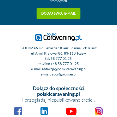
promocjach.
DODAJ SWÓJ E-MAIL
GOLDMAN s.c. Sebastian Klauz, Joanna Sęk-Klauz
ul. Armii Krajowej 86, 83-110 Tczew
tel.
58 777 01 25
tel./fax:
+48 58 777 01 25
e-mail:
redakcja@polskicaravaning.pl
e-mail:
ado@goldman.pl
Dołącz do społeczności
polskicaravaning.pl
i przeglądaj niepublikowane treści.