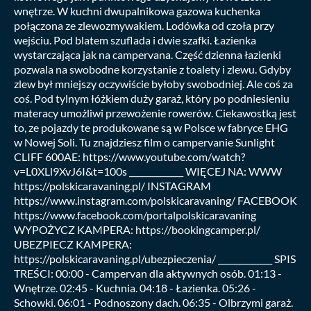
wnętrze. W kuchni dwupalnikowa gazowa kuchenka
połączona ze zlewozmywakiem. Lodówka od czoła przy
wejściu. Pod blatem szuflada i dwie szafki. Łazienka
wystarczająca jak na campervana. Część dzienna łazienki
pozwala na swobodne korzystanie z toalety i zlewu. Gdyby
zlew był mniejszy oczywiście byłoby swobodniej. Ale coś za
coś. Pod tylnym łóżkiem duży garaż, który po podniesieniu
materacy umożliwi przewożenie rowerów. Ciekawostką jest
to, ze pojazdy te produkowane są w Polsce w fabryce EHG
w Nowej Soli. Tu znajdziesz film o campervanie Sunlight
CLIFF 600AE: https://www.youtube.com/watch?
v=L0XLl9XvJ6I&t=100s _____________ WIĘCEJ NA: WWW
https://polskicaravaning.pl/ INSTAGRAM
https://www.instagram.com/polskicaravaning/ FACEBOOK
https://www.facebook.com/portalpolskicaravaning
WYPOŻYCZ KAMPERA: https://bookingcamper.pl/
UBEZPIECZ KAMPERA:
https://polskicaravaning.pl/ubezpieczenia/ _____________ SPIS
TREŚCI: 00:00 - Campervan dla aktywnych osób. 01:13 -
Wnętrze. 02:45 - Kuchnia. 04:18 - Łazienka. 05:26 -
Schowki. 06:01 - Podnoszony dach. 06:35 - Olbrzymi garaż.