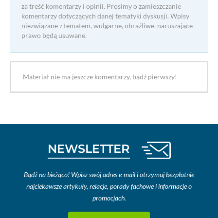
za treść komentarzy i opinii. Prosimy o zamieszczanie
komentarzy dotyczących danej tematyki dyskusji. Wpisy
niezwiązane z tematem, wulgarne, obraźliwe, naruszające
prawo będą usuwane.
Materiał nie ma jeszcze komentarzy, bądź pierwszy!
NEWSLETTER
Bądź na bieżąco! Wpisz swój adres e-mail i otrzymuj bezpłatnie
najciekawsze artykuły, relacje, porady fachowe i informacje o
promocjach.