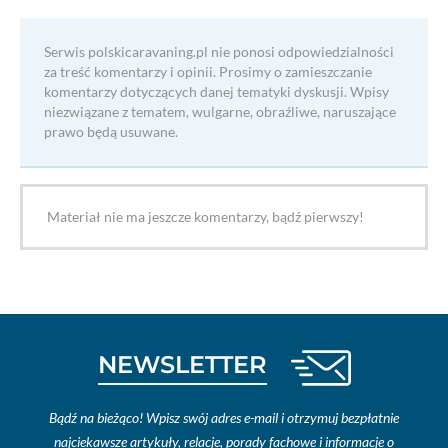
Serwis polskicaravaning.pl nie ponosi odpowiedzialności
za treść komentarzy i opinii. Prosimy o zamieszczanie
komentarzy dotyczących danej tematyki dyskusji. Wpisy
niezwiązane z tematem, wulgarne, obraźliwe, naruszające
prawo będą usuwane.
Materiał nie ma jeszcze komentarzy, bądź pierwszy!
NEWSLETTER
Bądź na bieżąco! Wpisz swój adres e-mail i otrzymuj bezpłatnie
najciekawsze artykuły, relacje, porady fachowe i informacje o