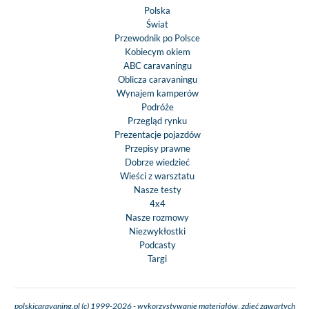
Polska
Świat
Przewodnik po Polsce
Kobiecym okiem
ABC caravaningu
Oblicza caravaningu
Wynajem kamperów
Podróże
Przegląd rynku
Prezentacje pojazdów
Przepisy prawne
Dobrze wiedzieć
Wieści z warsztatu
Nasze testy
4x4
Nasze rozmowy
Niezwykłostki
Podcasty
Targi
polskicaravaning.pl (c) 1999-2026 - wykorzystywanie materiałów, zdjęć zawartych