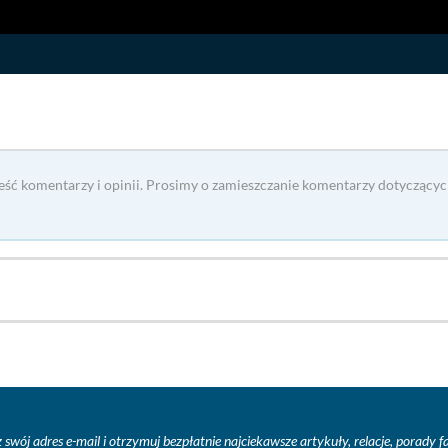
reść komentarzy i opinii. Prosimy o zamieszczanie komentarzy dotyczącyc
 swój adres e-mail i otrzymuj bezpłatnie najciekawsze artykuły, relacje, porady 