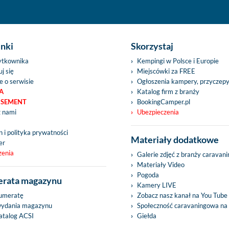
inki
Skorzystaj
ytkownika
Kempingi w Polsce i Europie
j się
Miejscówki za FREE
e o serwisie
Ogłoszenia kampery, przyczep
A
Katalog firm z branży
ISEMENT
BookingCamper.pl
z nami
Ubezpieczenia
 i polityka prywatności
Materiały dodatkowe
er
zenia
Galerie zdjęć z branży caravan
Materiały Video
Pogoda
rata magazynu
Kamery LIVE
umeratę
Zobacz nasz kanał na You Tube
wydania magazynu
Społeczność caravaningowa na
talog ACSI
Giełda