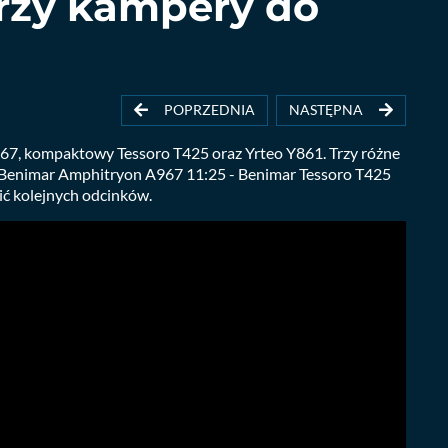
trzy kampery do
POPRZEDNIA
NASTĘPNA
7, kompaktowy Tessoro T425 oraz Yrteo Y861. Trzy różne
 - Benimar Amphitryon A967 11:25 - Benimar Tessoro T425
ić kolejnych odcinków.