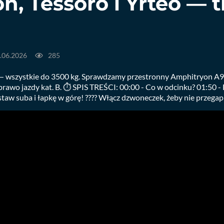
, Tessoro i Yrteo — 
.06.2026
285
— wszystkie do 3500 kg. Sprawdzamy przestronny Amphitryon A96
prawo jazdy kat. B. ⏱️ SPIS TREŚCI: 00:00 - Co w odcinku? 01:50
aw suba i łapkę w górę! ???? Włącz dzwoneczek, żeby nie przegap