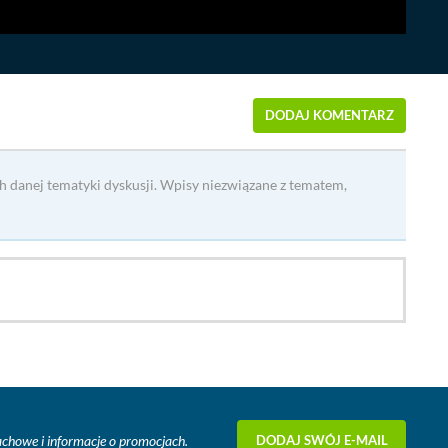
DODAJ KOMENTARZ
h danej tematyki dyskusji. Wpisy niezwiązane z tematem,
DODAJ SWÓJ E-MAIL
fachowe i informacje o promocjach.