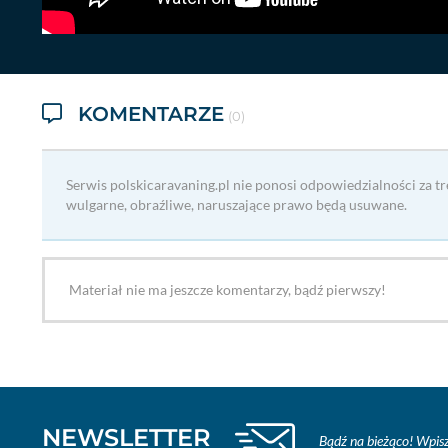
KOMENTARZE
(0)
Serwis polskicaravaning.pl nie ponosi odpowiedzialności za t
wulgarne, obraźliwe, naruszające prawo będą usuwane.
Materiał nie ma jeszcze komentarzy, bądź pierwszy!
NEWSLETTER
Bądź na bieżąco! Wpisz