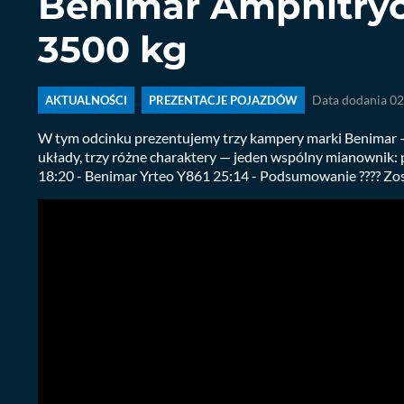
Benimar Amphitryon
3500 kg
AKTUALNOŚCI
PREZENTACJE POJAZDÓW
Data dodania 02
W tym odcinku prezentujemy trzy kampery marki Benimar 
układy, trzy różne charaktery — jeden wspólny mianownik: 
18:20 - Benimar Yrteo Y861 25:14 - Podsumowanie ???? Zost