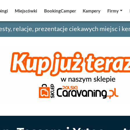
ingi
ingi
Miejscówki
Miejscówki
BookingCamper
BookingCamper
Kampery
Kampery
Firmy
Firmy
esty, relacje, prezentacje ciekawych miejsc i 