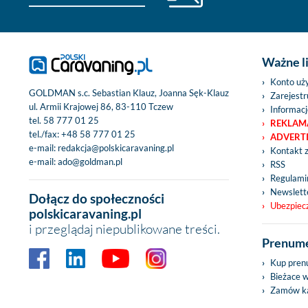
Ważne l
Konto uż
GOLDMAN s.c. Sebastian Klauz, Joanna Sęk-Klauz
Zarejestru
ul. Armii Krajowej 86, 83-110 Tczew
Informacj
tel.
58 777 01 25
REKLAM
tel./fax:
+48 58 777 01 25
ADVERT
e-mail:
redakcja@polskicaravaning.pl
Kontakt 
e-mail:
ado@goldman.pl
RSS
Regulamin
Newslett
Dołącz do społeczności
Ubezpiec
polskicaravaning.pl
i przeglądaj niepublikowane treści.
Prenume
Kup pren
Bieżace 
Zamów ka