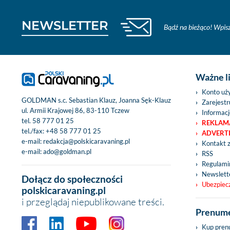
NEWSLETTER
Bądź na bieżąco! Wpisz
Ważne l
Konto uż
GOLDMAN s.c. Sebastian Klauz, Joanna Sęk-Klauz
Zarejestru
ul. Armii Krajowej 86, 83-110 Tczew
Informacj
tel.
58 777 01 25
REKLAM
tel./fax:
+48 58 777 01 25
ADVERT
e-mail:
redakcja@polskicaravaning.pl
Kontakt 
e-mail:
ado@goldman.pl
RSS
Regulamin
Newslett
Dołącz do społeczności
Ubezpiec
polskicaravaning.pl
i przeglądaj niepublikowane treści.
Prenume
Kup pren