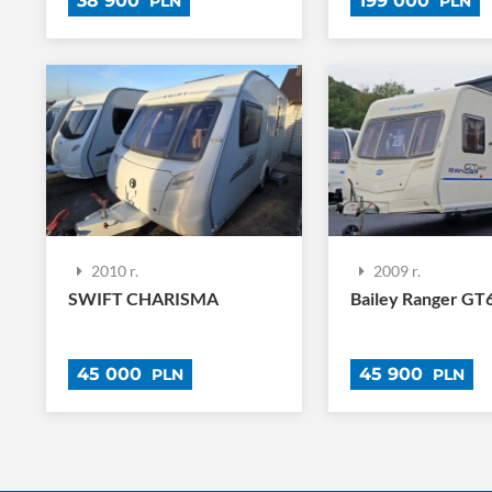
38 900
199 000
PLN
PLN
2010 r.
2009 r.
SWIFT CHARISMA
Bailey Ranger GT
45 000
45 900
PLN
PLN