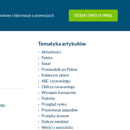
DODAJ SWÓJ E-MAIL
fachowe i informacje o promocjach.
Tematyka artykułów
Aktualności
Polska
y
Świat
Przewodnik po Polsce
Kobiecym okiem
ABC caravaningu
Oblicza caravaningu
Wynajem kamperów
Podróże
Przegląd rynku
ingu
Prezentacje pojazdów
Przepisy prawne
Dobrze wiedzieć
Wieści z warsztatu