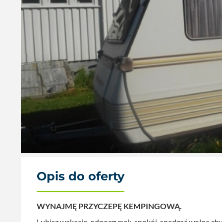
Opis do oferty
WYNAJMĘ PRZYCZEPĘ KEMPINGOWĄ.
Lubisz wakacje, odpoczynek, spokój, spędzać wolne chwi