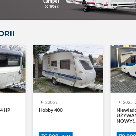
ORII
2005 r.
2025 r
04 HP
Hobby 400
Niewiad
UŻYWAN
NOWY!..