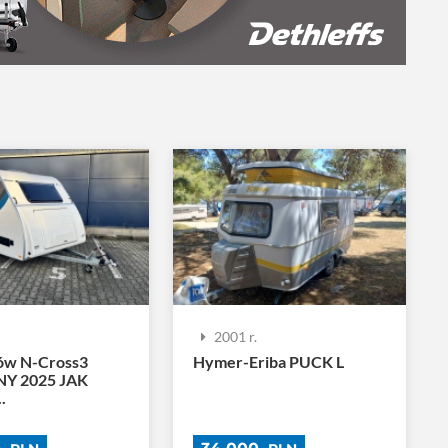
.
2001 r.
ów N-Cross3
Hymer-Eriba PUCK L
Y 2025 JAK
.