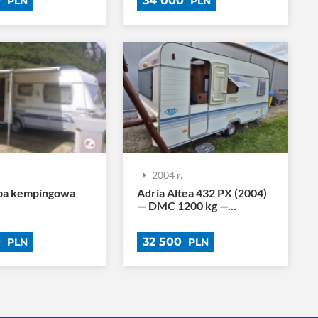
0
34 000
PLN
PLN
.
2004 r.
pa kempingowa
Adria Altea 432 PX (2004)
— DMC 1200 kg —...
0
32 500
PLN
PLN