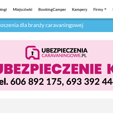
ingi
ingi
Miejscówki
Miejscówki
BookingCamper
BookingCamper
Kampery
Kampery
Firmy
Firmy
oszenia dla branży caravaningowej