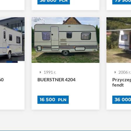
36 800
79 90
PLN
1991 r.
2006 r
60
BUERSTNER 4204
Przycze
fendt
16 500
36 00
PLN