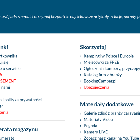
 swój adres e-mail i otrzymuj bezpłatnie najciekawsze artykuły, relacje, porady 
inki
Skorzystaj
ytkownika
Kempingi w Polsce i Europie
j się
Miejscówki za FREE
e o serwisie
Ogłoszenia kampery, przyczep
A
Katalog firm z branży
ISEMENT
BookingCamper.pl
z nami
Ubezpieczenia
 i polityka prywatności
Materiały dodatkowe
er
zenia
Galerie zdjęć z branży caravan
Materiały Video
Pogoda
rata magazynu
Kamery LIVE
umeratę
Zobacz nasz kanał na You Tube