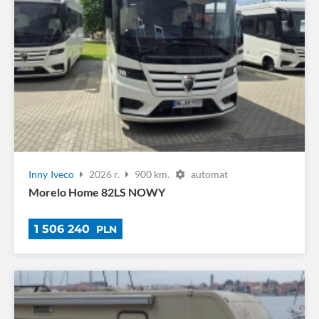
Inny
Iveco
2026 r.
900 km.
automat
Morelo Home 82LS NOWY
1 506 240
PLN