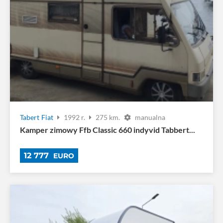
Tabert
Fiat
1992 r.
275 km.
manualna
Kamper zimowy Ffb Classic 660 indyvid Tabbert...
12 777
EURO