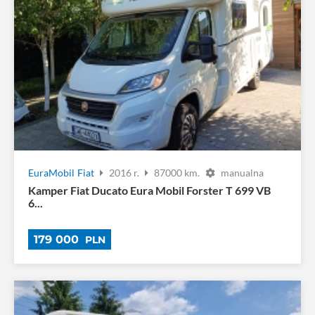
EuraMobil
Fiat
2016 r.
87000 km.
manualna
Kamper Fiat Ducato Eura Mobil Forster T 699 VB
6...
179 000
PLN