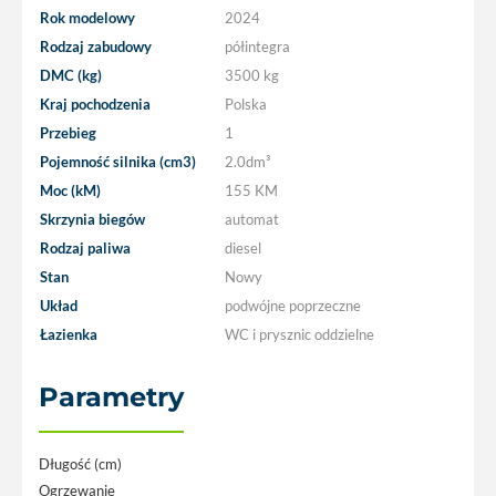
Rok modelowy
2024
Rodzaj zabudowy
półintegra
DMC (kg)
3500 kg
Kraj pochodzenia
Polska
Przebieg
1
Pojemność silnika (cm3)
2.0dm³
Moc (kM)
155 KM
Skrzynia biegów
automat
Rodzaj paliwa
diesel
Stan
Nowy
Układ
podwójne poprzeczne
Łazienka
WC i prysznic oddzielne
Parametry
Długość (cm)
Ogrzewanie