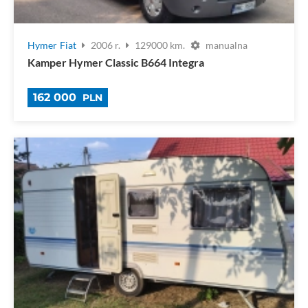
Hymer
Fiat
2006 r.
129000 km.
manualna
Kamper Hymer Classic B664 Integra
162 000
PLN