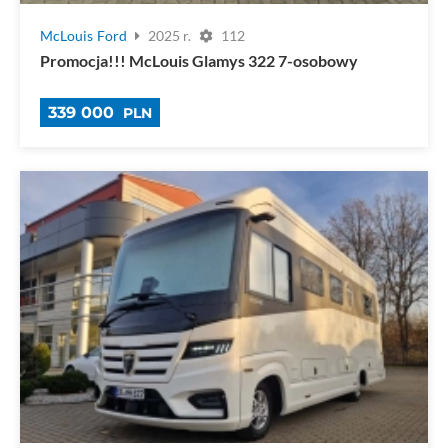
McLouis
Ford
2025 r.
112
Promocja!!! McLouis Glamys 322 7-osobowy
339 000
PLN