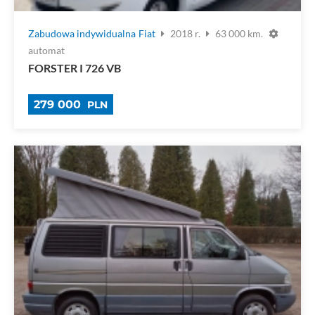
Zabudowa indywidualna
Fiat
2018 r.
63 000 km.
automat
FORSTER I 726 VB
279 000
PLN