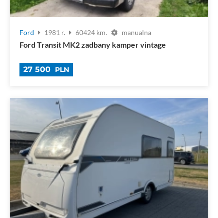
Ford
1981 r.
60424 km.
manualna
Ford Transit MK2 zadbany kamper vintage
27 500
PLN