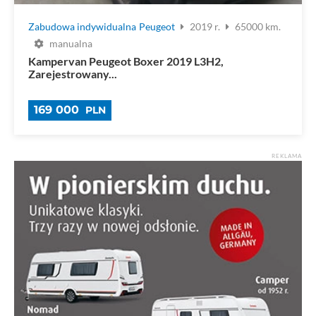
Zabudowa indywidualna
Peugeot
2019 r.
65000 km.
manualna
Kampervan Peugeot Boxer 2019 L3H2,
Zarejestrowany...
169 000
PLN
REKLAMA