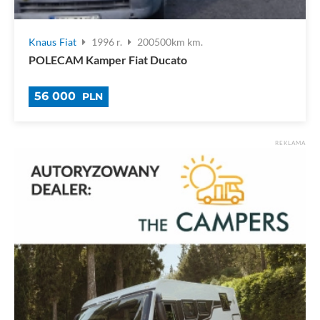
Knaus
Fiat
1996 r.
200500km km.
POLECAM Kamper Fiat Ducato
56 000
PLN
REKLAMA