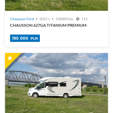
Chausson
Ford
2021 r.
158000 km.
112
CHAUSSON 627GA TITANIUM PREMIUM
195 000
PLN