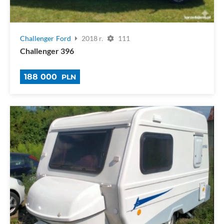
Challenger
Ford
2018 r.
111
Challenger 396
188 000
PLN