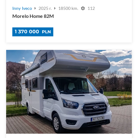
Inny
Iveco
2025 r.
18500 km.
112
Morelo Home 82M
1 370 000
PLN