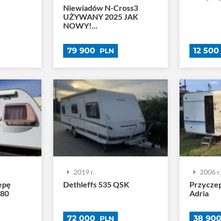
Niewiadów N-Cross3
UŻYWANY 2025 JAK
NOWY!...
79 900
12 50
PLN
2019 r.
2006 r
epę
Dethleffs 535 QSK
Przycze
80
Adria
72 000
38 90
PLN