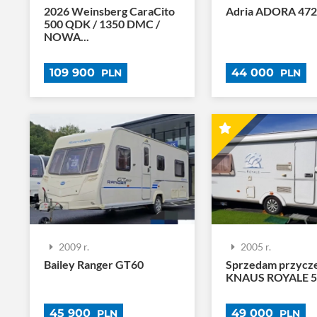
2026 Weinsberg CaraCito
Adria ADORA 472
500 QDK / 1350 DMC /
NOWA...
109 900
44 000
PLN
PLN
2009 r.
2005 r.
Bailey Ranger GT60
Sprzedam przycz
KNAUS ROYALE 5
45 900
49 000
PLN
PLN