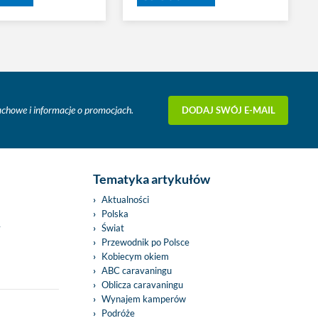
DODAJ SWÓJ E-MAIL
fachowe i informacje o promocjach.
Tematyka artykułów
Aktualności
Polska
y
Świat
Przewodnik po Polsce
Kobiecym okiem
ABC caravaningu
Oblicza caravaningu
Wynajem kamperów
Podróże