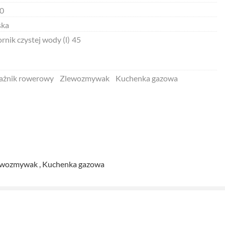
0
ska
rnik czystej wody (l)
45
ażnik rowerowy
Zlewozmywak
Kuchenka gazowa
y (l) - 45 ,