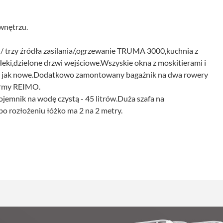
wnętrzu.
/ trzy źródła zasilania/,ogrzewanie TRUMA 3000,kuchnia z
,dzielone drzwi wejściowe.Wszyskie okna z moskitierami i
an jak nowe.Dodatkowo zamontowany bagażnik na dwa rowery
firmy REIMO.
jemnik na wodę czystą - 45 litrów.Duża szafa na
po rozłożeniu łóżko ma 2 na 2 metry.