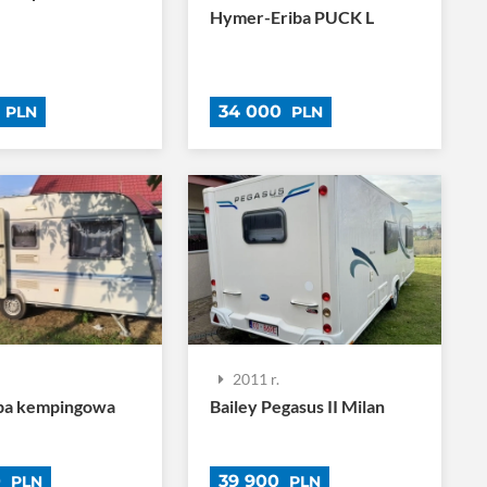
Hymer-Eriba PUCK L
0
34 000
PLN
PLN
.
2011 r.
pa kempingowa
Bailey Pegasus II Milan
0
39 900
PLN
PLN