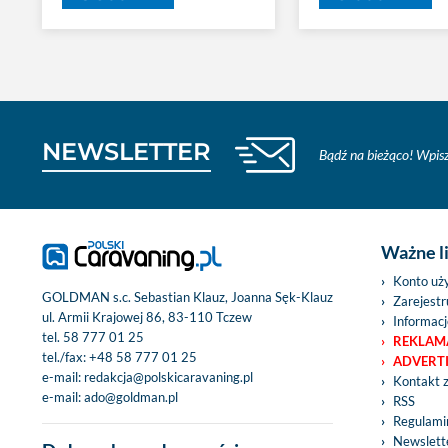
NEWSLETTER
Bądź na bieżąco! Wpisz
Ważne l
Konto uż
GOLDMAN s.c. Sebastian Klauz, Joanna Sęk-Klauz
Zarejestru
ul. Armii Krajowej 86, 83-110 Tczew
Informacj
tel.
58 777 01 25
REKLAM
tel./fax:
+48 58 777 01 25
ADVERT
e-mail:
redakcja@polskicaravaning.pl
Kontakt 
e-mail:
ado@goldman.pl
RSS
Regulamin
Newslett