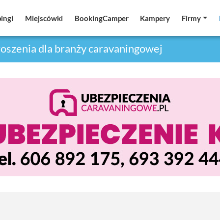
ingi
ingi
Miejscówki
Miejscówki
BookingCamper
BookingCamper
Kampery
Kampery
Firmy
Firmy
oszenia dla branży caravaningowej