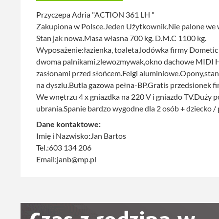
Przyczepa Adria "ACTION 361 LH "
Zakupiona w Polsce.Jeden Użytkownik.Nie palone we 
Stan jak nowa.Masa własna 700 kg. D.M.C 1100 kg.
Wyposażenie:łazienka, toaleta,lodówka firmy Dometic 
dwoma palnikami,zlewozmywak,okno dachowe MIDI Heki
zasłonami przed słońcem.Felgi aluminiowe.Opony,st
na dyszlu.Butla gazowa pełna-BP.Gratis przedsionek 
We wnętrzu 4 x gniazdka na 220 V i gniazdo TV.Duży po
ubrania.Spanie bardzo wygodne dla 2 osób + dziecko / 
Dane kontaktowe:
Imię i Nazwisko:Jan Bartos
Tel.:603 134 206
Email:janb@mp.pl