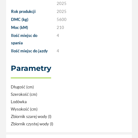
2025
Rok produkcji
2025
DMC (kg)
5600
Moc (kM)
210
Ilość miejsc do
4
spania
Ilość miejsc do jazdy
4
Parametry
Długość (cm)
Szerokość (cm)
Lodówka
Wysokość (cm)
Zbiornik szarej wody (l)
Zbiornik czystej wody (l)