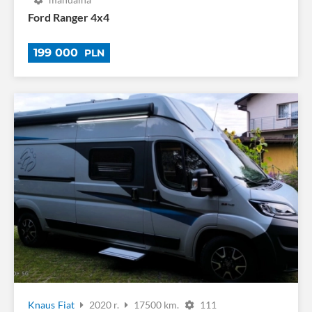
Ford Ranger 4x4
199 000
PLN
Knaus
Fiat
2020 r.
17500 km.
111