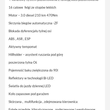
16 calowe felgi ze stopów lekkich
Motor – 3.0 diesel 210 km 470Nm
Skrzynia biegów automatyczna -ZF
Blokada dyferencjału tylnej osi
ABS , ASR , ESP
Aktywny tempomat
Hillholder – asystent ruszania pod górę
poszerzona tylna Oś
Pojemność baku zwiększona do 90l
Reflektory w technologii Bi-LED
Światła do jazdy dziennej LED
Koło zapasowe pod garażem
Skórzana , multifunkcja , zdejmowana kierownica
Fotele przednie klimatyzowane , podgrzewane i wentylowane