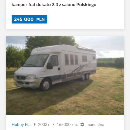
kamper fiat dukato 2.3 z salonu Polskiego
245 000
PLN
Hobby
Fiat
2003 r.
165000 km.
manualna