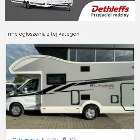
Inne ogłoszenia z tej kategorii
McLouis
Ford
2025 r.
112