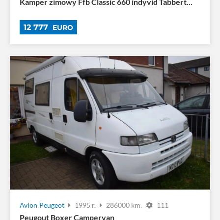
Kamper zimowy Ffb Classic 660 indyvid Tabbert...
12 777
EURO
Avion
Peugeot
1995 r.
286000 km.
111
Peugout Boxer Campervan