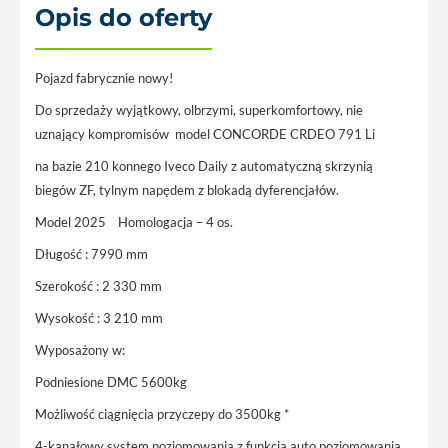
Opis do oferty
Pojazd fabrycznie nowy!
Do sprzedaży wyjątkowy, olbrzymi, superkomfortowy, nie
uznający kompromisów model CONCORDE CRDEO 791 Li
na bazie 210 konnego Iveco Daily z automatyczną skrzynią
biegów ZF, tylnym napędem z blokadą dyferencjałów.
Model 2025 Homologacja – 4 os.
Długość : 7990 mm
Szerokość : 2 330 mm
Wysokość : 3 210 mm
Wyposażony w:
Podniesione DMC 5600kg
Możliwość ciągnięcia przyczepy do 3500kg *
4-kanałowy system poziomowania z funkcją auto poziomowania