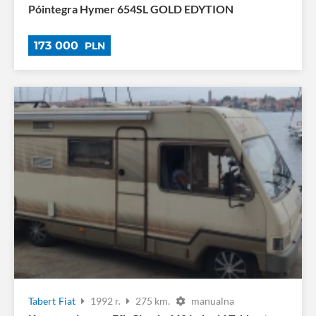
Póintegra Hymer 654SL GOLD EDYTION
173 000
PLN
Tabert
Fiat
1992 r.
275 km.
manualna