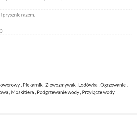
i prysznic razem.
0
 ,
walka ,