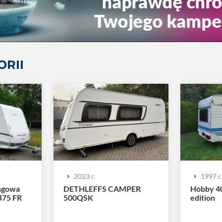
ORII
2023 r.
1997 r
ngowa
DETHLEFFS CAMPER
Hobby 4
475 FR
500QSK
edition