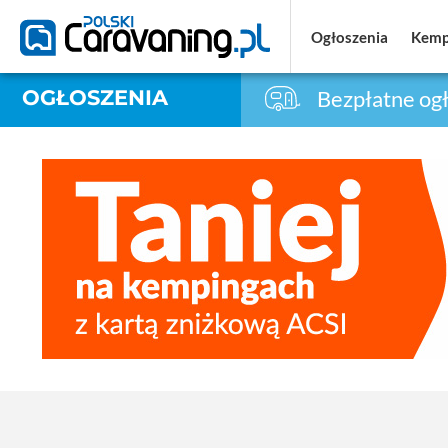
Ogłoszenia
Ogłoszenia
Kemp
Kemp
OGŁOSZENIA
Bezpłatne ogł