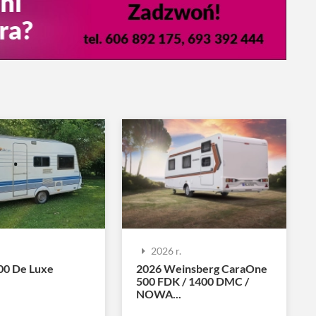
.
2026 r.
00 De Luxe
2026 Weinsberg CaraOne
500 FDK / 1400 DMC /
NOWA...