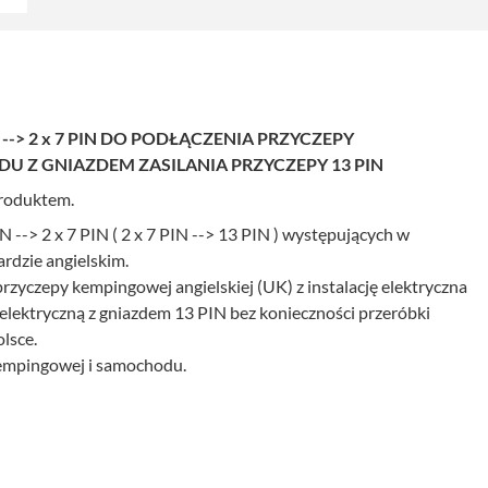
--> 2 x 7 PIN DO PODŁĄCZENIA PRZYCZEPY
U Z GNIAZDEM ZASILANIA PRZYCZEPY 13 PIN
produktem.
--> 2 x 7 PIN ( 2 x 7 PIN --> 13 PIN ) występujących w
ardzie angielskim.
zyczepy kempingowej angielskiej (UK) z instalację elektryczna
elektryczną z gniazdem 13 PIN bez konieczności przeróbki
olsce.
kempingowej i samochodu.