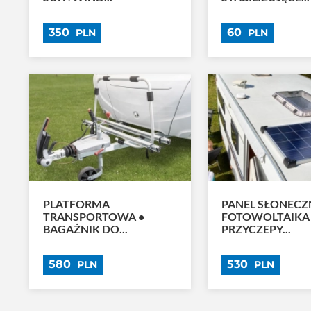
350
60
PLN
PLN
PLATFORMA
PANEL SŁONECZ
TRANSPORTOWA •
FOTOWOLTAIKA
BAGAŻNIK DO...
PRZYCZEPY...
580
530
PLN
PLN