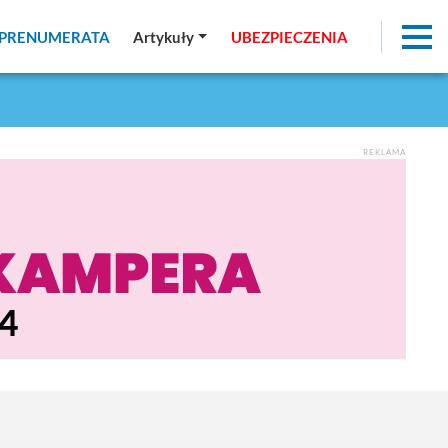
PRENUMERATA
PRENUMERATA
Artykuły
Artykuły
UBEZPIECZENIA
UBEZPIECZENIA
REKLAMA