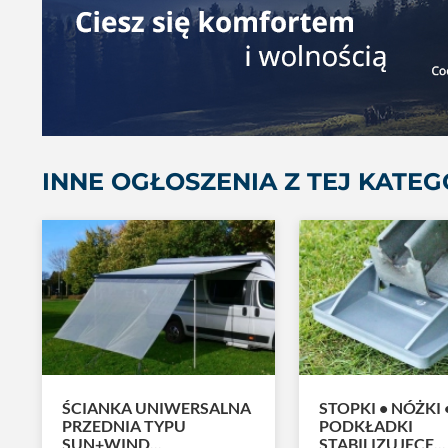
INNE OGŁOSZENIA Z TEJ KATEG
ŚCIANKA UNIWERSALNA
STOPKI • NÓŻKI 
PRZEDNIA TYPU
PODKŁADKI
SUN+WIND...
STABILIZUJĘCE...