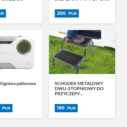
200
LN
PLN
 Ogniwa paliwowe
SCHODEK METALOWY
DWU-STOPNIOWY DO
PRZYCZEPY...
0
190
PLN
PLN