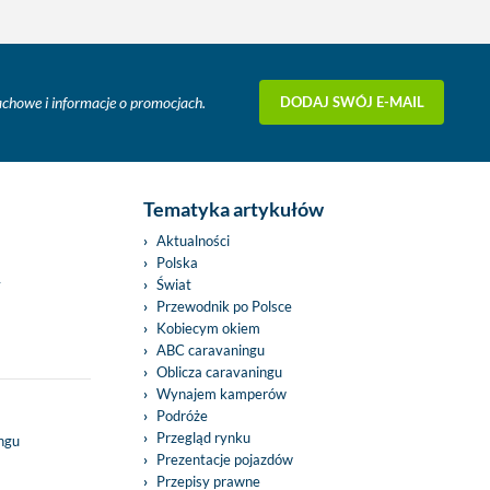
DODAJ SWÓJ E-MAIL
fachowe i informacje o promocjach.
Tematyka artykułów
Aktualności
Polska
y
Świat
Przewodnik po Polsce
Kobiecym okiem
ABC caravaningu
Oblicza caravaningu
Wynajem kamperów
Podróże
Przegląd rynku
ingu
Prezentacje pojazdów
Przepisy prawne