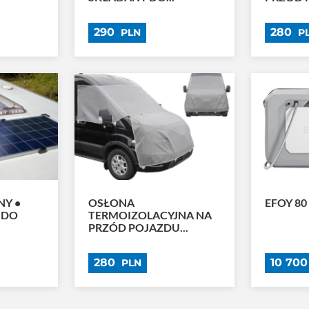
290
280
PLN
P
NY •
OSŁONA
EFOY 80
 DO
TERMOIZOLACYJNA NA
PRZÓD POJAZDU...
280
10 70
PLN