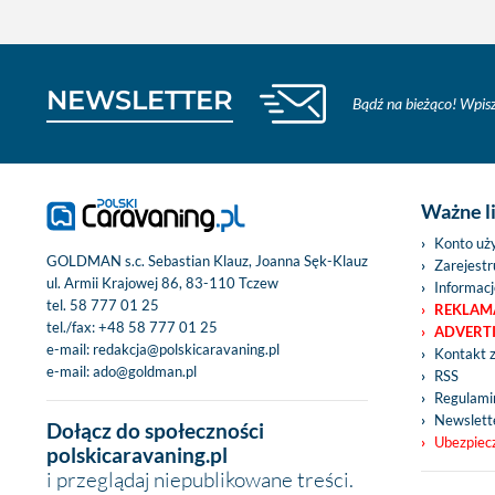
NEWSLETTER
Bądź na bieżąco! Wpisz
Ważne l
Konto uż
GOLDMAN s.c. Sebastian Klauz, Joanna Sęk-Klauz
Zarejestru
ul. Armii Krajowej 86, 83-110 Tczew
Informacj
tel.
58 777 01 25
REKLAM
tel./fax:
+48 58 777 01 25
ADVERT
e-mail:
redakcja@polskicaravaning.pl
Kontakt 
e-mail:
ado@goldman.pl
RSS
Regulamin
Newslett
Dołącz do społeczności
Ubezpiec
polskicaravaning.pl
i przeglądaj niepublikowane treści.