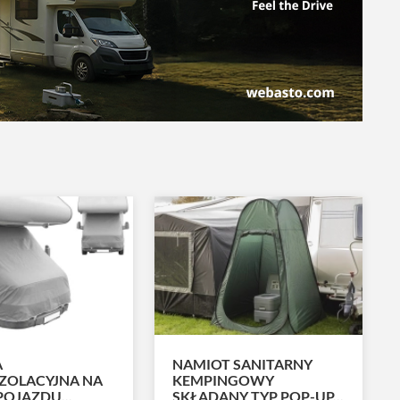
A
NAMIOT SANITARNY
ZOLACYJNA NA
KEMPINGOWY
OJAZDU...
SKŁADANY TYP POP-UP...