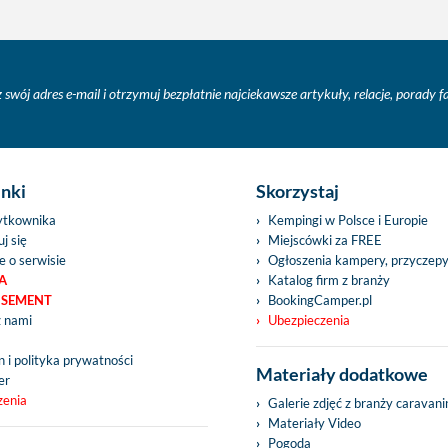
 swój adres e-mail i otrzymuj bezpłatnie najciekawsze artykuły, relacje, porady 
inki
Skorzystaj
ytkownika
Kempingi w Polsce i Europie
j się
Miejscówki za FREE
e o serwisie
Ogłoszenia kampery, przyczep
A
Katalog firm z branży
ISEMENT
BookingCamper.pl
z nami
Ubezpieczenia
 i polityka prywatności
Materiały dodatkowe
er
zenia
Galerie zdjęć z branży caravan
Materiały Video
Pogoda