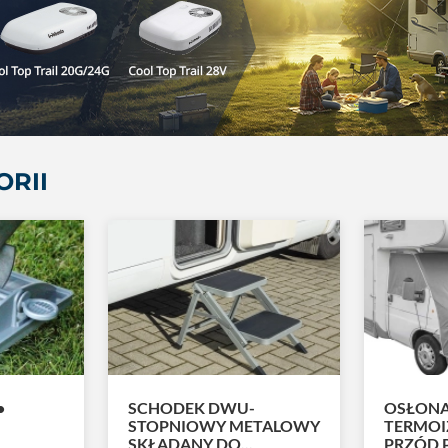
ORII
•
SCHODEK DWU-
OSŁON
STOPNIOWY METALOWY
TERMOI
SKŁADANY DO...
PRZÓD P