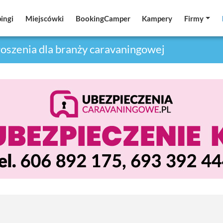
ingi
ingi
Miejscówki
Miejscówki
BookingCamper
BookingCamper
Kampery
Kampery
Firmy
Firmy
oszenia dla branży caravaningowej