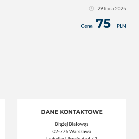
29 lipca 2025
75
Cena
PLN
DANE KONTAKTOWE
Błążej Białowąs
02-776 Warszawa
Ludwika Hirszfelda 6 / 3