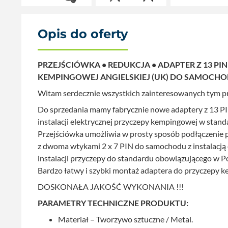
Opis do oferty
PRZEJŚCIÓWKA • REDUKCJA • ADAPTER Z 13 PIN 
KEMPINGOWEJ ANGIELSKIEJ (UK) DO SAMOCHOD
Witam serdecznie wszystkich zainteresowanych tym 
Do sprzedania mamy fabrycznie nowe adaptery z 13 PIN 
instalacji elektrycznej przyczepy kempingowej w stand
Przejściówka umożliwia w prosty sposób podłączenie pr
z dwoma wtykami 2 x 7 PIN do samochodu z instalacją 
instalacji przyczepy do standardu obowiązującego w P
Bardzo łatwy i szybki montaż adaptera do przyczepy 
DOSKONAŁA JAKOŚĆ WYKONANIA !!!
PARAMETRY TECHNICZNE PRODUKTU:
Materiał – Tworzywo sztuczne / Metal.