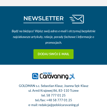
NEWSLETTER
Bądź na bieżąco! Wpisz swój adres e-mail i otrzymuj bezpłatnie
najciekawsze artykuły, relacje, porady fachowe i informacje o
promocjach.
DODAJ SWÓJ E-MAIL
GOLDMAN s.c. Sebastian Klauz, Joanna Sęk-Klauz
ul. Armii Krajowej 86, 83-110 Tczew
tel.
58 777 01 25
tel./fax:
+48 58 777 01 25
e-mail:
redakcja@polskicaravaning.pl