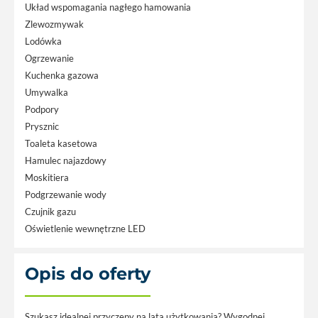
Układ wspomagania nagłego hamowania
Zlewozmywak
Lodówka
Ogrzewanie
Kuchenka gazowa
Umywalka
Podpory
Prysznic
Toaleta kasetowa
Hamulec najazdowy
Moskitiera
Podgrzewanie wody
Czujnik gazu
Oświetlenie wewnętrzne LED
Opis do oferty
Szukasz idealnej przyczepy na lata użytkowania? Wygodnej,