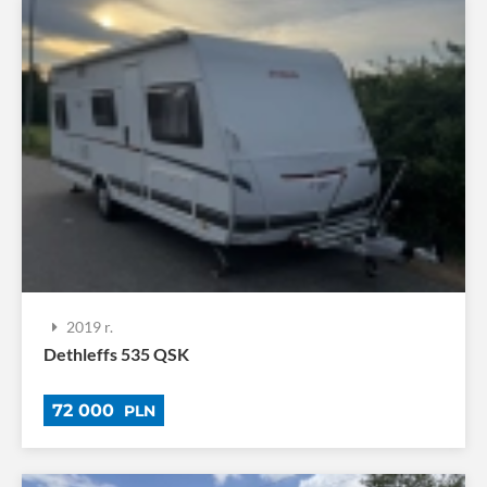
2019 r.
Dethleffs 535 QSK
72 000
PLN