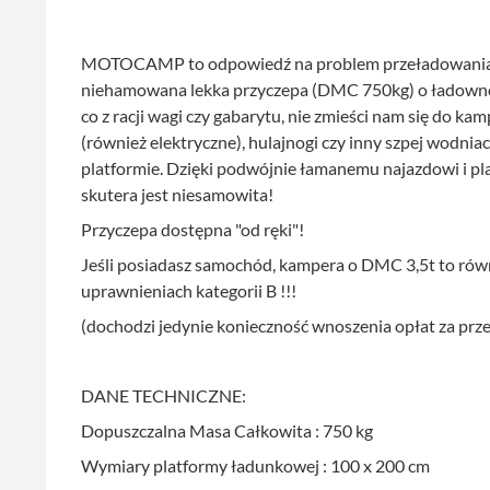
MOTOCAMP to odpowiedź na problem przeładowania 
niehamowana lekka przyczepa (DMC 750kg) o ładownoś
co z racji wagi czy gabarytu, nie zmieści nam się do k
(również elektryczne), hulajnogi czy inny szpej wodn
platformie. Dzięki podwójnie łamanemu najazdowi i p
skutera jest niesamowita!
Przyczepa dostępna "od ręki"!
Jeśli posiadasz samochód, kampera o DMC 3,5t to równ
uprawnieniach kategorii B !!!
(dochodzi jedynie konieczność wnoszenia opłat za prze
DANE TECHNICZNE:
Dopuszczalna Masa Całkowita : 750 kg
Wymiary platformy ładunkowej : 100 x 200 cm