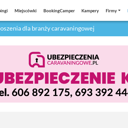
ingi
ingi
Miejscówki
Miejscówki
BookingCamper
BookingCamper
Kampery
Kampery
Firmy
Firmy
oszenia dla branży caravaningowej