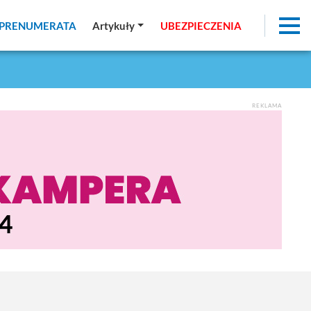
PRENUMERATA
PRENUMERATA
Artykuły
Artykuły
UBEZPIECZENIA
UBEZPIECZENIA
REKLAMA