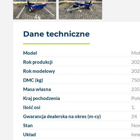
Dane techniczne
Mo
Model
202
Rok produkcji
202
Rok modelowy
750
DMC (kg)
235
Masa własna
Pol
Kraj pochodzenia
1.
Ilość osi
24
Gwarancja dealerska na okres (m-cy)
Now
Stan
inne
Układ