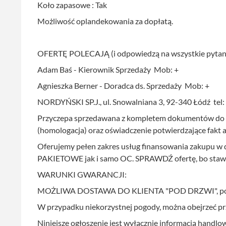
Koło zapasowe : Tak
Możliwość oplandekowania za dopłatą.
OFERTĘ POLECAJĄ (i odpowiedzą na wszystkie pytani
Adam Baś - Kierownik Sprzedaży Mob: +
Agnieszka Berner - Doradca ds. Sprzedaży Mob: +
NORDYŃSKI SP.J., ul. Snowalniana 3, 92-340 Łódź tel:
Przyczepa sprzedawana z kompletem dokumentów do r
(homologacja) oraz oświadczenie potwierdzające fakt
Oferujemy pełen zakres usług finansowania zakupu w do
PAKIETOWE jak i samo OC. SPRAWDŹ ofertę, bo staw
WARUNKI GWARANCJI:
MOŻLIWA DOSTAWA DO KLIENTA "POD DRZWI", po w
W przypadku niekorzystnej pogody, można obejrzeć pr
Niniejsze ogłoszenie jest wyłącznie informacją handlow