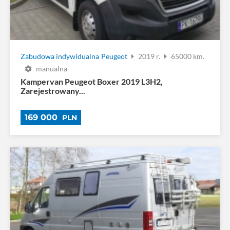
Zabudowa indywidualna
Peugeot
2019 r.
65000 km.
manualna
Kampervan Peugeot Boxer 2019 L3H2,
Zarejestrowany...
169 000
PLN