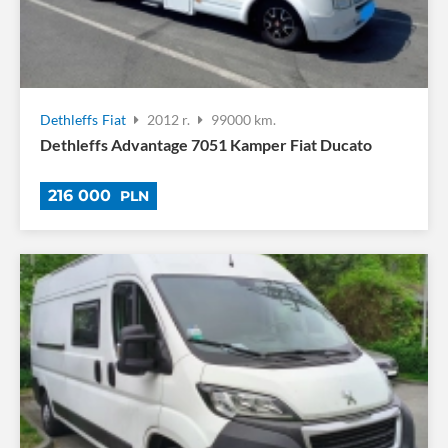
Dethleffs
Fiat
2012 r.
99000 km.
Dethleffs Advantage 7051 Kamper Fiat Ducato
216 000
PLN