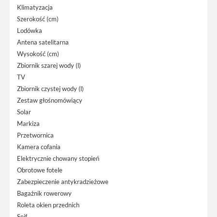
Klimatyzacja
Szerokość (cm)
Lodówka
Antena satelitarna
Wysokość (cm)
Zbiornik szarej wody (l)
TV
Zbiornik czystej wody (l)
Zestaw głośnomówiący
Solar
Markiza
Przetwornica
Kamera cofania
Elektrycznie chowany stopień
Obrotowe fotele
Zabezpieczenie antykradzieżowe
Bagażnik rowerowy
Roleta okien przednich
Sejf