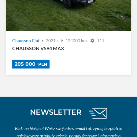
Chausson
Fiat
2021 r.
124000 km.
111
CHAUSSON V594 MAX
205 000
PLN
NEWSLETTER
Bądź na bieżąco! Wpisz swój adres e-mail i otrzymuj bezpłatnie
najciekawsze artykuły, relacje, porady fachowe i informacje o