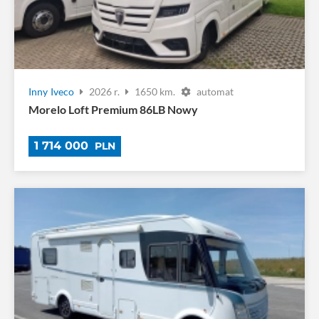
Inny
Iveco
2026 r.
1650 km.
automat
Morelo Loft Premium 86LB Nowy
1 714 000
PLN