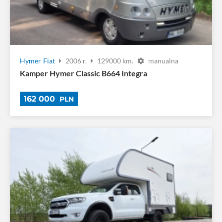
Hymer
Fiat
2006 r.
129000 km.
manualna
Kamper Hymer Classic B664 Integra
162 000
PLN