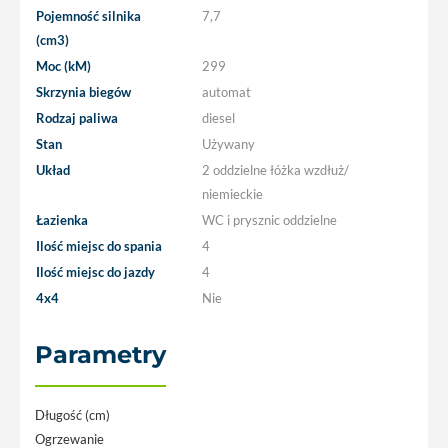
Pojemność silnika
7,7
(cm3)
Moc (kM)
299
Skrzynia biegów
automat
Rodzaj paliwa
diesel
Stan
Używany
Układ
2 oddzielne łóżka wzdłuż/
niemieckie
Łazienka
WC i prysznic oddzielne
Ilość miejsc do spania
4
Ilość miejsc do jazdy
4
4x4
Nie
Parametry
Długość (cm)
Ogrzewanie