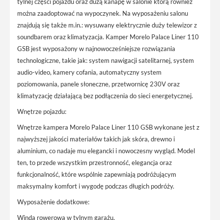
tylnej części pojazdu oraz dużą kanapę w salonie którą również
można zaadoptować na wypoczynek. Na wyposażeniu salonu
znajdują się także m.in.: wysuwany elektrycznie duży telewizor z
soundbarem oraz klimatyzacja. Kamper Morelo Palace Liner 110
GSB jest wyposażony w najnowocześniejsze rozwiązania
technologiczne, takie jak: system nawigacji satelitarnej, system
audio-video, kamery cofania, automatyczny system
poziomowania, panele słoneczne, przetwornicę 230V oraz
klimatyzację działającą bez podłączenia do sieci energetycznej.
Wnętrze pojazdu:
Wnętrze kampera Morelo Palace Liner 110 GSB wykonane jest z
najwyższej jakości materiałów takich jak skóra, drewno i
aluminium, co nadaje mu elegancki i nowoczesny wygląd. Model
ten, to przede wszystkim przestronność, elegancja oraz
funkcjonalność, które wspólnie zapewniają podróżującym
maksymalny komfort i wygodę podczas długich podróży.
Wyposażenie dodatkowe:
Winda rowerowa w tylnym garażu,