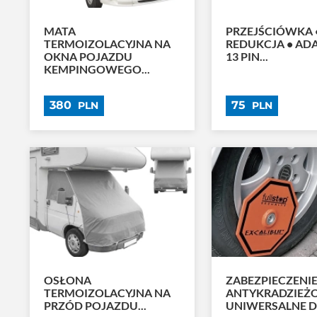
MATA
PRZEJŚCIÓWKA 
TERMOIZOLACYJNA NA
REDUKCJA • ADA
OKNA POJAZDU
13 PIN...
KEMPINGOWEGO...
380
75
PLN
PLN
OSŁONA
ZABEZPIECZENI
TERMOIZOLACYJNA NA
ANTYKRADZIEŻ
PRZÓD POJAZDU...
UNIWERSALNE DO