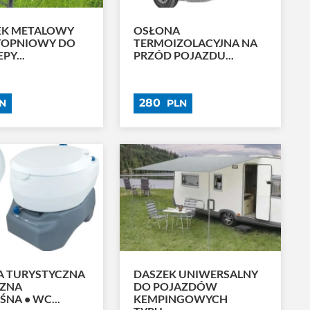
EK METALOWY
OSŁONA
TOPNIOWY DO
TERMOIZOLACYJNA NA
PY...
PRZÓD POJAZDU...
280
N
PLN
A TURYSTYCZNA
DASZEK UNIWERSALNY
CZNA
DO POJAZDÓW
NA • WC...
KEMPINGOWYCH