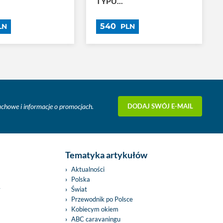
TYPU...
540
LN
PLN
DODAJ SWÓJ E-MAIL
fachowe i informacje o promocjach.
Tematyka artykułów
Aktualności
Polska
y
Świat
Przewodnik po Polsce
Kobiecym okiem
ABC caravaningu