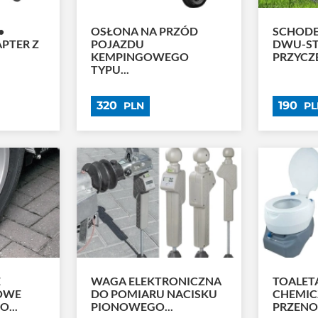
•
OSŁONA NA PRZÓD
SCHOD
PTER Z
POJAZDU
DWU-S
KEMPINGOWEGO
PRZYCZE
TYPU...
320
190
PLN
PL
E
WAGA ELEKTRONICZNA
TOALET
OWE
DO POMIARU NACISKU
CHEMI
...
PIONOWEGO...
PRZENOŚ