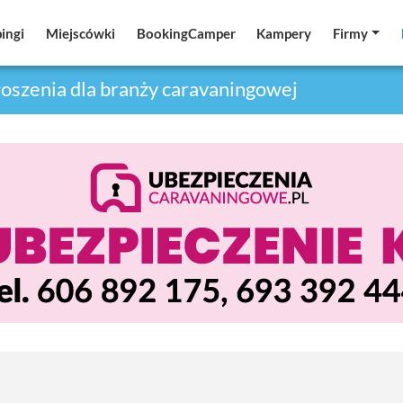
ingi
ingi
Miejscówki
Miejscówki
BookingCamper
BookingCamper
Kampery
Kampery
Firmy
Firmy
oszenia dla branży caravaningowej