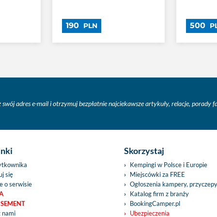
190
500
PLN
P
 swój adres e-mail i otrzymuj bezpłatnie najciekawsze artykuły, relacje, porady 
inki
Skorzystaj
ytkownika
Kempingi w Polsce i Europie
j się
Miejscówki za FREE
e o serwisie
Ogłoszenia kampery, przyczep
A
Katalog firm z branży
ISEMENT
BookingCamper.pl
z nami
Ubezpieczenia