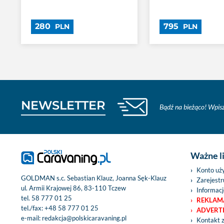
280
795
PLN
PLN
NEWSLETTER
Bądź na bieżąco! Wpisz
Ważne l
Konto uż
GOLDMAN s.c. Sebastian Klauz, Joanna Sęk-Klauz
Zarejestru
ul. Armii Krajowej 86, 83-110 Tczew
Informacj
tel.
58 777 01 25
REKLAM
tel./fax:
+48 58 777 01 25
ADVERT
e-mail:
redakcja@polskicaravaning.pl
Kontakt 