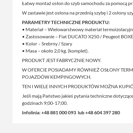
Łatwy montaż osłon do szyb samochodu za pomocą p
W zastawie jest osłona na przednią szybę i 2 osłony sz
PARAMETRY TECHNICZNE PRODUKTU:
• Materiał – Wielowarstwowy materiał termoizolacyjn
• Zastosowanie – Fiat DUCATO X250 / Peugeot BOXER
• Kolor – Srebrny / Szary
• Masa – około 2,0 kg. (komplet).
PRODUKT JEST FABRYCZNIE NOWY.
W OFERCIE POSIADAMY RÓWNIEŻ OSŁONY TER
POJAZDÓW KEMPINGOWYCH.
TEN I WIELE INNYCH PRODUKTÓW MOŻNA KUPIĆ
Jeśli mają Państwo jakieś pytania techniczne dotycząc
godzinach 9;00-17;00.
Infolinia: +48 881 000 093 lub +48 604 397 280