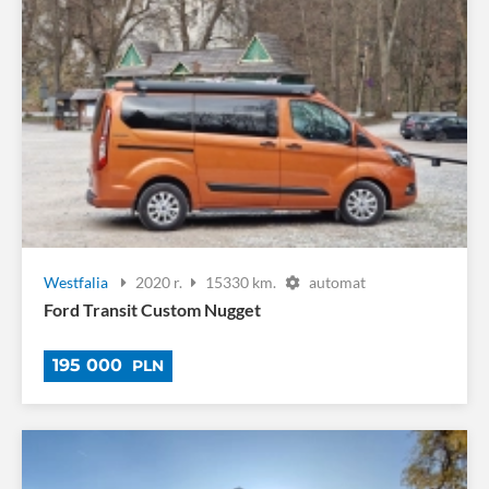
Westfalia
2020 r.
15330 km.
automat
Ford Transit Custom Nugget
195 000
PLN