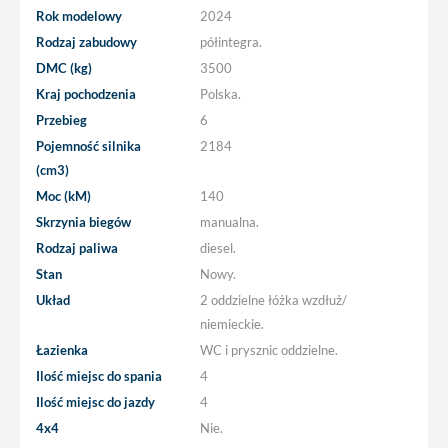
Rok modelowy
2024
Rodzaj zabudowy
półintegra.
DMC (kg)
3500
Kraj pochodzenia
Polska.
Przebieg
6
Pojemność silnika
2184
(cm3)
Moc (kM)
140
Skrzynia biegów
manualna.
Rodzaj paliwa
diesel.
Stan
Nowy.
Układ
2 oddzielne łóżka wzdłuż/
niemieckie.
Łazienka
WC i prysznic oddzielne.
Ilość miejsc do spania
4
Ilość miejsc do jazdy
4
4x4
Nie.