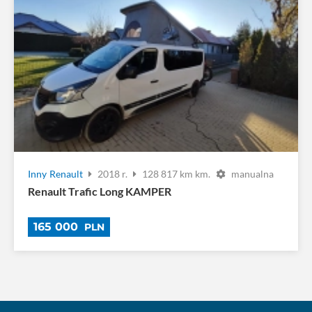
Inny
Renault
2018 r.
128 817 km km.
manualna
Renault Trafic Long KAMPER
165 000
PLN