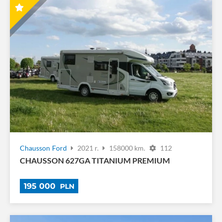
Chausson
Ford
2021 r.
158000 km.
112
CHAUSSON 627GA TITANIUM PREMIUM
195 000
PLN