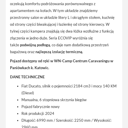
oczekują komfortu podróżowania porównywalnego z
apartamentem na kołach. W tym układzie znajdziemy
przestronny salon w układzie litery L i okrągłym stołem, kuchnię
od strony części biwakującej i łazienkę od strony kierowcy. W
tylnej części kampera znajdują się dwa łóżka wzdłużne z funkcją
złączenia w jedno duże. Seria ECOVIP wyróżnia się
także
podwójną podłogą
, co daje nam dodatkową przestrzeń
bagażową oraz
najlepszą izolację termiczną
.
Pojazd dostępny od ręki w WN-Camp Centrum Caravaningu w
Paniówkach k. Katowic.
DANE TECHNICZNE
Fiat Ducato, silnik o pojemności 2184 cm3 i mocy 140 KM
(Diesel)
Manualna, 6 stopniowa skrzynia biegów
Pojazd fabrycznie nowy
Rok produkcji: 2024
Długość: 6990 mm / Szerokość: 2250 mm / Wysokość:
2960 mm