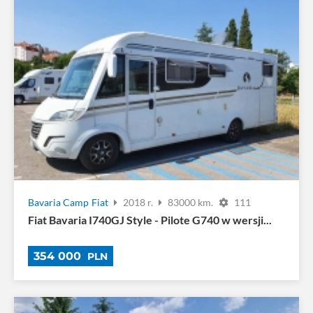
Bavaria Camp
Fiat
2018 r.
83000 km.
111
Fiat Bavaria I740GJ Style - Pilote G740 w wersji...
354 000
PLN