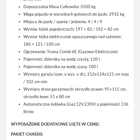
Dopuszczalna Masa Całkowita: 3500 kg
Waga pojazdu w warunkach gotowych do jazdy: 2932 kg
Miejsca do jazdy / spania / jedzenia: 4 / 4 / 4
Wymiar łóżek pojedynczych: 197 × 82 / 192 × 82 cm
Wymiar łóżka elektrycznie opuszczanego nad salonem:
186 × 121 / 100 cm
Ogrzewanie: Truma Combi 6E (Gazowo-Elektryczne)
Pojemność zbiornika na wodę czystą: 120 l
Pojemność zbiornika na wodę szarą: 100 l
Wymiary garażu (szer. x wys. x dł.): 212x124x121 cm max
/ 102 cm min
Wymiary drzwi garażowych: skrzydło prawe: 95×115 cm,
skrzydło lewe: 51 x 80 cm
Automatyczna lodówka (Gaz,12V,230V) o pojemności 136
litrów
WYPOSAŻENIE DODATKOWE UJĘTE W CENIE:
PAKIET CHASSIS: