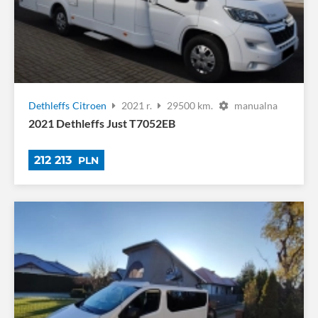
Dethleffs
Citroen
2021 r.
29500 km.
manualna
2021 Dethleffs Just T7052EB
212 213
PLN