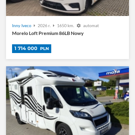
Inny
Iveco
2026 r.
1650 km.
automat
Morelo Loft Premium 86LB Nowy
1 714 000
PLN