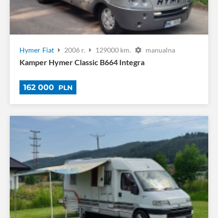
Hymer
Fiat
2006 r.
129000 km.
manualna
Kamper Hymer Classic B664 Integra
162 000
PLN