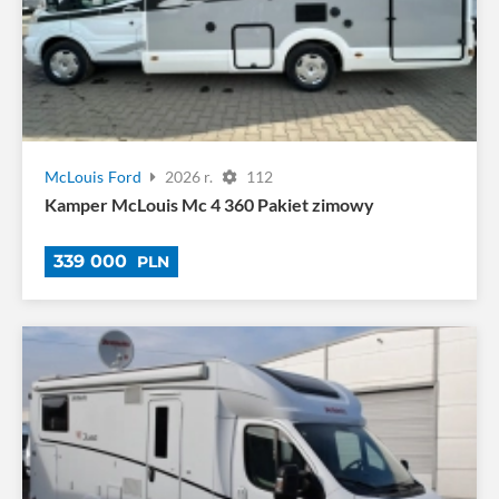
McLouis
Ford
2026 r.
112
Kamper McLouis Mc 4 360 Pakiet zimowy
339 000
PLN