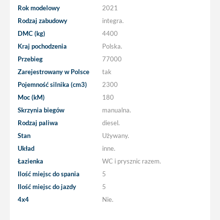
Rok modelowy
2021
Rodzaj zabudowy
integra.
DMC (kg)
4400
Kraj pochodzenia
Polska.
Przebieg
77000
Zarejestrowany w Polsce
tak
Pojemność silnika (cm3)
2300
Moc (kM)
180
Skrzynia biegów
manualna.
Rodzaj paliwa
diesel.
Stan
Używany.
Układ
inne.
Łazienka
WC i prysznic razem.
Ilość miejsc do spania
5
Ilość miejsc do jazdy
5
4x4
Nie.