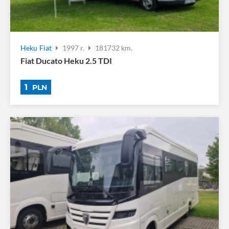
Heku
Fiat
1997 r.
181732 km.
Fiat Ducato Heku 2.5 TDI
1
PLN