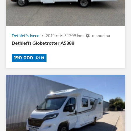
Dethleffs
Iveco
2011 r.
51709 km.
manualna
Dethleffs Globetrotter A5888
190 000
PLN