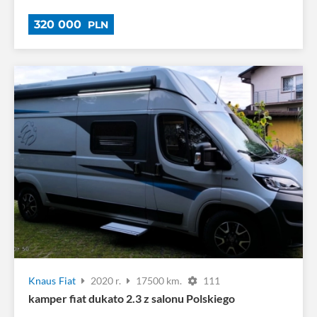
320 000
PLN
Knaus
Fiat
2020 r.
17500 km.
111
kamper fiat dukato 2.3 z salonu Polskiego