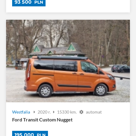
93 500
PLN
Westfalia
2020 r.
15330 km.
automat
Ford Transit Custom Nugget
195 000
PLN