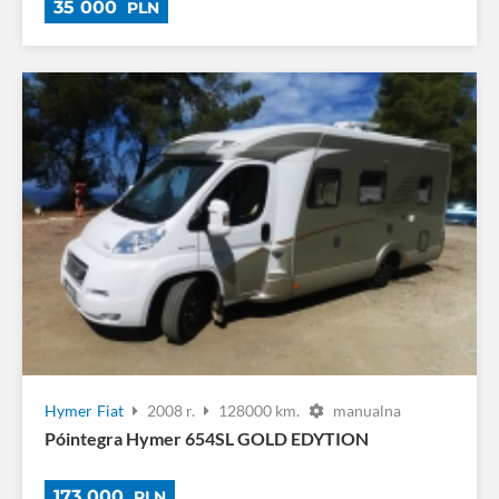
35 000
PLN
Hymer
Fiat
2008 r.
128000 km.
manualna
Póintegra Hymer 654SL GOLD EDYTION
173 000
PLN