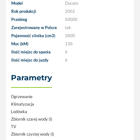
Model
Ducato
Rok produkcji
2002
Przebieg
50000
Zarejestrowany w Polsce
tak
Pojemność silnika (cm3)
2800
Moc (kM)
130
Ilość miejsc do spania
6
Ilość miejsc do jazdy
6
Parametry
Ogrzewanie
Klimatyzacja
Lodówka
Zbiornik szarej wody (l)
TV
Zbiornik czystej wody (l)