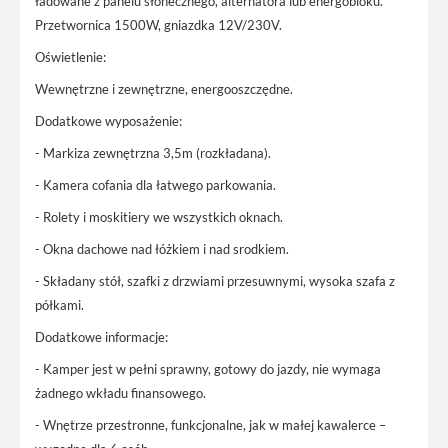
ładowane z panelu słonecznego, alternatora lub energobloku.
Przetwornica 1500W, gniazdka 12V/230V.
Oświetlenie:
Wewnętrzne i zewnętrzne, energooszczędne.
Dodatkowe wyposażenie:
- Markiza zewnętrzna 3,5m (rozkładana).
- Kamera cofania dla łatwego parkowania.
- Rolety i moskitiery we wszystkich oknach.
- Okna dachowe nad łóżkiem i nad srodkiem.
- Składany stół, szafki z drzwiami przesuwnymi, wysoka szafa z
półkami.
Dodatkowe informacje:
- Kamper jest w pełni sprawny, gotowy do jazdy, nie wymaga
żadnego wkładu finansowego.
- Wnętrze przestronne, funkcjonalne, jak w małej kawalerce –