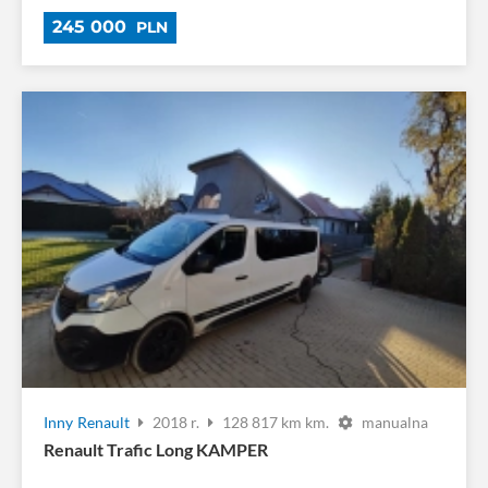
245 000
PLN
Inny
Renault
2018 r.
128 817 km km.
manualna
Renault Trafic Long KAMPER