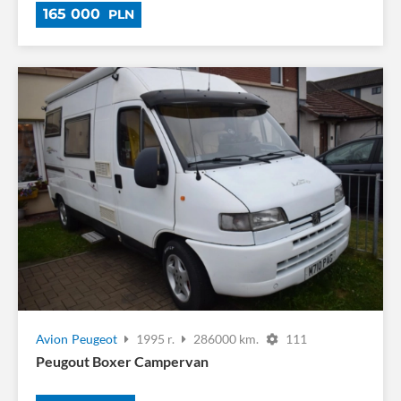
165 000
PLN
Avion
Peugeot
1995 r.
286000 km.
111
Peugout Boxer Campervan