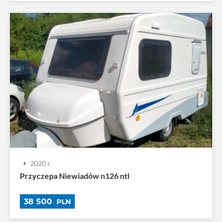
2020 r.
Przyczepa Niewiadów n126 ntl
38 500
PLN