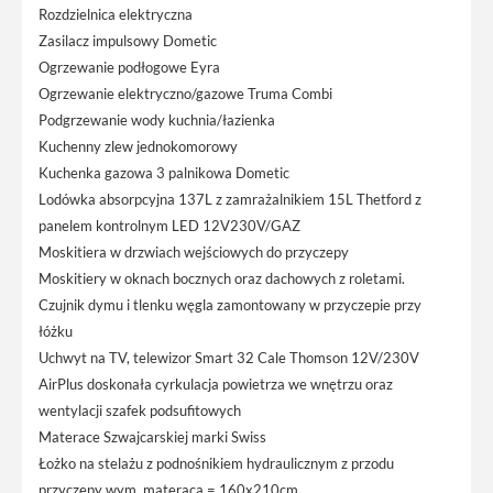
Rozdzielnica elektryczna
Zasilacz impulsowy Dometic
Ogrzewanie podłogowe Eyra
Ogrzewanie elektryczno/gazowe Truma Combi
Podgrzewanie wody kuchnia/łazienka
Kuchenny zlew jednokomorowy
Kuchenka gazowa 3 palnikowa Dometic
Lodówka absorpcyjna 137L z zamrażalnikiem 15L Thetford z
panelem kontrolnym LED 12V230V/GAZ
Moskitiera w drzwiach wejściowych do przyczepy
Moskitiery w oknach bocznych oraz dachowych z roletami.
Czujnik dymu i tlenku węgla zamontowany w przyczepie przy
łóżku
Uchwyt na TV, telewizor Smart 32 Cale Thomson 12V/230V
AirPlus doskonała cyrkulacja powietrza we wnętrzu oraz
wentylacji szafek podsufitowych
Materace Szwajcarskiej marki Swiss
Łożko na stelażu z podnośnikiem hydraulicznym z przodu
przyczepy wym. materaca = 160x210cm