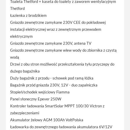
Toaleta Thetford + kaseta do toalety z zaworem wentylacyjnym
Thetford
Łazienka z brodzikiem
Gniazdo zewnętrzne zamykane 230V CEE do pokładowej
instalacji elektrycznej wraz z zewnętrznym przewodem
elektrycznym
Gniazdo zewnętrzne zamykane 230V, antena TV
Gniazdo zewnętrzne zamykane wlew wody do zbiornika z czystą
wodą
Drzwi z obu stron możliwość przekształcenia tyłu przyczepy do
dużego bagażnika
Duży bagażnik z przodu - schowek pod ramą łóżka
Bagażnik przód gniazda 230V, 12V - duo zapalniczka
Stopień/schodek wejściowy Fiamma
Panel słoneczny Epever 250W
Kontroler ładowania SmartSolar MPPT 100/30 Victron z
zabezpieczeniami
Akumulator żelowy AGM 100Ah VoltPolska
Ładowarka do zewnętrznego ładowania akumulatora 6V/12V