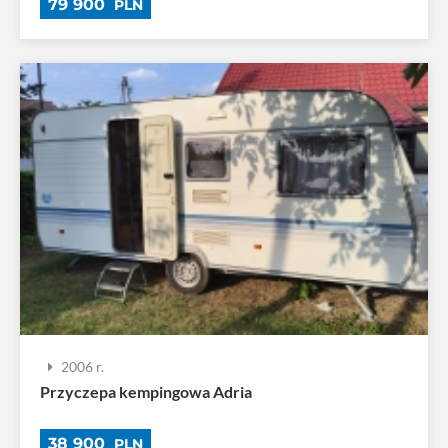
79 900
PLN
2006 r.
Przyczepa kempingowa Adria
38 900
PLN