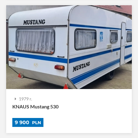
1979 r.
KNAUS Mustang 530
9 900
PLN