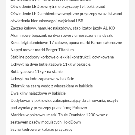
Oświetlenie LED zewnętrzne przyczepy tył, boki, przód
Oświetlenie LED ambiente wewnętrzne przyczepy wraz listwami
oświetlenia kierunkowego i wejściami USB
Zaczep kulowy, hamulec najazdowy, stabilizator jazdy AL-KO
Aluminiowy bagażnik na dwa rowery umieszczony na dyszlu
Koła, felgi aluminiowe 17 calowe, opona marki Barum całoroczne
Napęd mover marki Berger Titanium
Stabilne podpory korbowe o lekkiej konstrukcji, ocynkowane
Uchwyt na dwie butle gazowe 11kg w bakiście,
Butla gazowa 11kg - na stanie
Uchwyt na koło zapasowe w bakiście
Zbiornik na szarą wodę z wieszakiem w bakiście
Dwa kliny najazdowe w bakiście
Dedykowany pokrowiec zabezpieczający do zimowania, uszyty
pod wymiary przyczepy przez firmę Polcover
Markiza w pokrowcu marki Thule Omnistor 1200 wraz z
zestawem pasów mocujących HoldDown
Szyna kedrowa w kolorze przyczepy