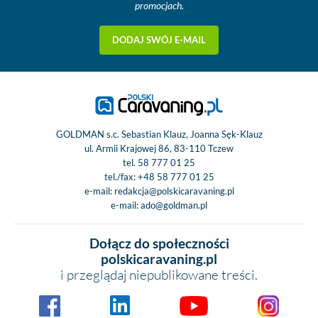
promocjach.
DODAJ SWÓJ E-MAIL
GOLDMAN s.c. Sebastian Klauz, Joanna Sęk-Klauz
ul. Armii Krajowej 86, 83-110 Tczew
tel.
58 777 01 25
tel./fax:
+48 58 777 01 25
e-mail:
redakcja@polskicaravaning.pl
e-mail:
ado@goldman.pl
Dołącz do społeczności
polskicaravaning.pl
i przeglądaj niepublikowane treści.