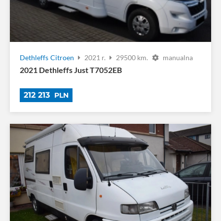
Dethleffs
Citroen
2021 r.
29500 km.
manualna
2021 Dethleffs Just T7052EB
212 213
PLN