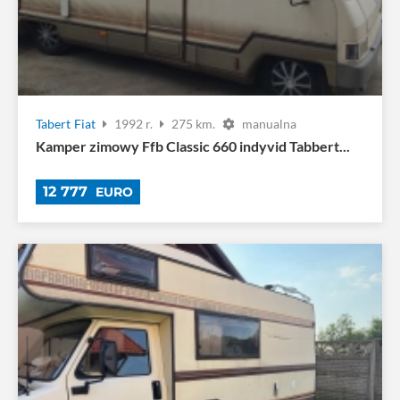
Tabert
Fiat
1992 r.
275 km.
manualna
Kamper zimowy Ffb Classic 660 indyvid Tabbert...
12 777
EURO