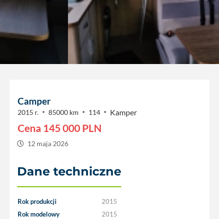
Camper
Kamper
2015 r.
85000 km
114
Cena
145 000
PLN
12 maja 2026
Dane techniczne
Rok produkcji
2015
Rok modelowy
2015