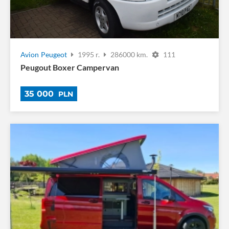
Avion
Peugeot
1995 r.
286000 km.
111
Peugout Boxer Campervan
35 000
PLN