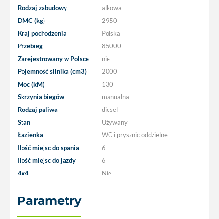
Rodzaj zabudowy
alkowa
DMC (kg)
2950
Kraj pochodzenia
Polska
Przebieg
85000
Zarejestrowany w Polsce
nie
Pojemność silnika (cm3)
2000
Moc (kM)
130
Skrzynia biegów
manualna
Rodzaj paliwa
diesel
Stan
Używany
Łazienka
WC i prysznic oddzielne
Ilość miejsc do spania
6
Ilość miejsc do jazdy
6
4x4
Nie
Parametry