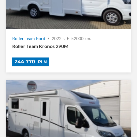
Roller Team
Ford
2022 r.
52000 km.
Roller Team Kronos 290M
244 770
PLN