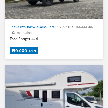
Zabudowa indywidualna
Ford
2026 r.
100000 km.
manualna
Ford Ranger 4x4
199 000
PLN