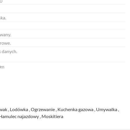
0
ska.
wany.
trowe.
k danych.
0m
ewozmywak ,