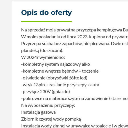
Opis do oferty
Na sprzedaż moja prywatna przyczepa kempingowa Bur
W moim posiadaniu od lipca 2023, kupiona od prywatn
Przyczepa sucha bez zapachów, nie picowana. Dwie os
plandeką (dorzucam).
W 2024r wymieniono:
-kompletny system najazdowy alko
-kompletne wnętrze bębnów + toczenie
-oświetlenie (obrysówki żółte led)
-wtyk 13pin + zasilanie przyczepy z auta
-przyłącz 230V (gniazdo)
-pokrowce na materace szyte na zamówienie (stare mo
Na wyposażeniu przyczepy:
Instalacja gazowa
Zbiornik czystej wody pompką
Instalacja wody zimnej w umywalce w toalecie i w zl