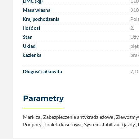
110
DMC (kg)
910
Masa własna
Pol
Kraj pochodzenia
2.
Ilość osi
Uży
Stan
pię
Układ
bra
Łazienka
7,1
Długość całkowita
Parametry
Zl