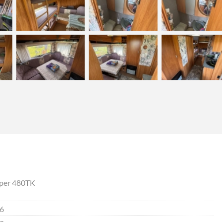
pper 480TK
6