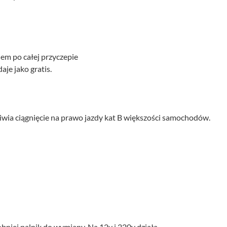
m po całej przyczepie
je jako gratis.
iwia ciągnięcie na prawo jazdy kat B większości samochodów.
niej palnik do wymiany. Na 12v i 220v działa.