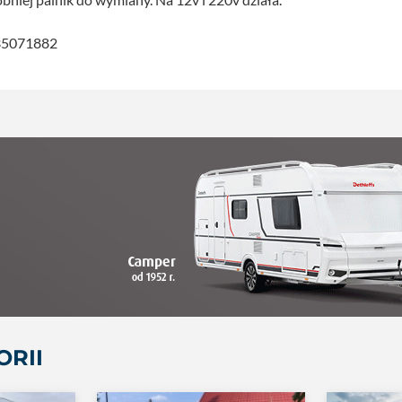
535071882
ORII