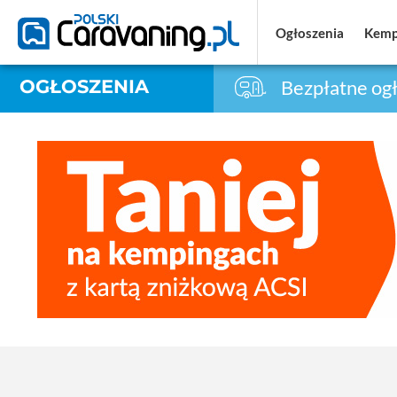
Ogłoszenia
Ogłoszenia
Kemp
Kemp
OGŁOSZENIA
Bezpłatne ogł