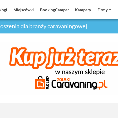
ingi
ingi
Miejscówki
Miejscówki
BookingCamper
BookingCamper
Kampery
Kampery
Firmy
Firmy
oszenia dla branży caravaningowej