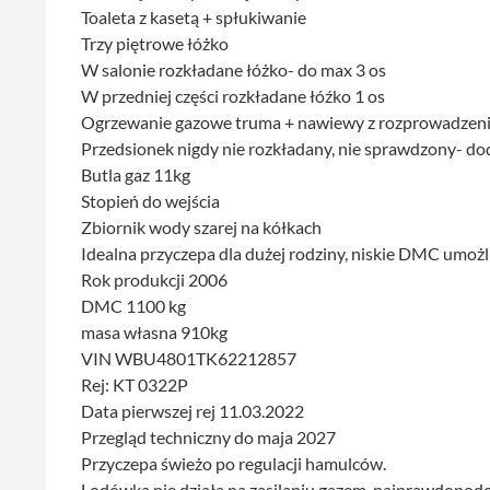
Toaleta z kasetą + spłukiwanie
Trzy piętrowe łóżko
W salonie rozkładane łóżko- do max 3 os
W przedniej części rozkładane łóźko 1 os
Ogrzewanie gazowe truma + nawiewy z rozprowadzenie
Przedsionek nigdy nie rozkładany, nie sprawdzony- doda
Butla gaz 11kg
Stopień do wejścia
Zbiornik wody szarej na kółkach
Idealna przyczepa dla dużej rodziny, niskie DMC umożl
Rok produkcji 2006
DMC 1100 kg
masa własna 910kg
VIN WBU4801TK62212857
Rej: KT 0322P
Data pierwszej rej 11.03.2022
Przegląd techniczny do maja 2027
Przyczepa świeżo po regulacji hamulców.
Lodówka nie działa na zasilaniu gazem, najprawdopodob