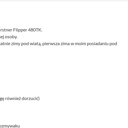
stner Flipper 480TK.
ej osoby.
tatnie zimy pod wiatą, pierwsza zima w moim posiadaniu pod
gę również dorzucić)
ewozmywaku