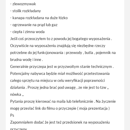
- zlewozmywak
- stolik rozkładany
- kanapa rozkładana na duże łózko
- ogrzewanie na prąd lub gaz
- ciepła i zimna woda
Jeśli coś przeoczyłem to z powodu jej bogatego wyposażenia .
Oczywiście na wyposażeniu znajdują się niezbędne rzeczy
potrzebne do jej funkcjonowania : przewody , butla , pojemnik na
brudna wodę i inne .
Generalnie przyczepa jest w przyzwoitym stanie technicznym .
Potencjalny nabywca będzie miał możliwość przetestowania
całego sprzętu na miejscu w celu weryfikacji poprawności
działania . Proszę jedna brać pod uwagę , ze nie jest to tzw ,,
nówka ,,
Pytania proszę kierować na maila lub telefonicznie . Na życzenie
mogę przesłać link do filmu o przyczepie ( moja prezentacja )
Ps
Zapomniałem dodać że jest też przedsionek na wyposażeniu
przyczepy .