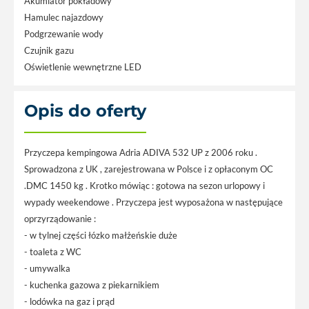
Akumlator pokładowy
Hamulec najazdowy
Podgrzewanie wody
Czujnik gazu
Oświetlenie wewnętrzne LED
Opis do oferty
Przyczepa kempingowa Adria ADIVA 532 UP z 2006 roku .
Sprowadzona z UK , zarejestrowana w Polsce i z opłaconym OC
.DMC 1450 kg . Krotko mówiąc : gotowa na sezon urlopowy i
wypady weekendowe . Przyczepa jest wyposażona w następujące
oprzyrządowanie :
- w tylnej części łózko małżeńskie duże
- toaleta z WC
- umywalka
- kuchenka gazowa z piekarnikiem
- lodówka na gaz i prąd