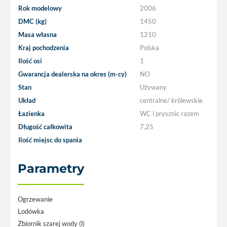
Rok modelowy
2006
DMC (kg)
1450
Masa własna
1210
Kraj pochodzenia
Polska
Ilość osi
1
Gwarancja dealerska na okres (m-cy)
NO
Stan
Używany
Układ
centralne/ królewskie
Łazienka
WC i prysznic razem
Długość całkowita
7,25
Ilość miejsc do spania
Parametry
Ogrzewanie
Lodówka
Zbiornik szarej wody (l)