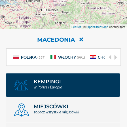
Leaflet
| ©
OpenStreetMap
contributors
MACEDONIA
POLSKA
WŁOCHY
CHORWACJA
(557)
(991)
(
KEMPINGI
w Polsce i Europie
MIEJSCÓWKI
zobacz wszystkie miejscówki