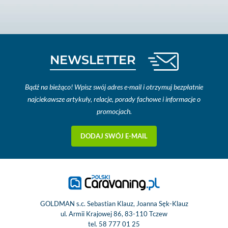
NEWSLETTER
Bądź na bieżąco! Wpisz swój adres e-mail i otrzymuj bezpłatnie
najciekawsze artykuły, relacje, porady fachowe i informacje o
promocjach.
DODAJ SWÓJ E-MAIL
GOLDMAN s.c. Sebastian Klauz, Joanna Sęk-Klauz
ul. Armii Krajowej 86, 83-110 Tczew
tel.
58 777 01 25