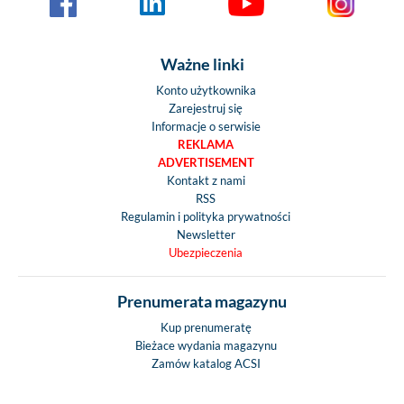
Fotel pasażera z re
wysokości
Uchwyt na kube
Ważne linki
kierowcy i pasaż
Konto użytkownika
przodu
Zarejestruj się
Informacje o serwisie
Nadwozie zewnętrz
REKLAMA
Malowanie na b
ADVERTISEMENT
Kontakt z nami
Okno uchyln
RSS
przyciemnian
Regulamin i polityka prywatności
podwójną szybą 
Newsletter
roletą i moskit
Ubezpieczenia
Okno dachowe 40 
w części sypialnej 
Prenumerata magazynu
i moskitierą
Kup prenumeratę
Okno dachowe 40 
Bieżace wydania magazynu
w części kuchen
Zamów katalog ACSI
roletą i moskit
Okno dachowe 40 