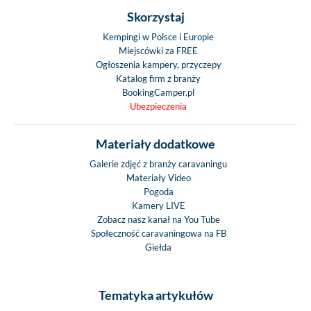
w toalecie z rol
Skorzystaj
moskitierą
Kempingi w Polsce i Europie
Dach z TW
Miejscówki za FREE
Drzwi kabiny
Ogłoszenia kampery, przyczepy
Katalog firm z branży
Nakładki na sch
BookingCamper.pl
wejściowe
Ubezpieczenia
Trzecie światło 
formie logo
Materiały dodatkowe
Klapa serwisow
prawej stronie w k
Galerie zdjęć z branży caravaningu
Materiały Video
jazdy
Pogoda
Drzwi garażow
Kamery LIVE
prawej stronie w k
Zobacz nasz kanał na You Tube
jazdy
Społeczność caravaningowa na FB
Giełda
Część mieszkalna
Wielostrefowy ma
zimnej pianki
Tematyka artykułów
wszystkich typów