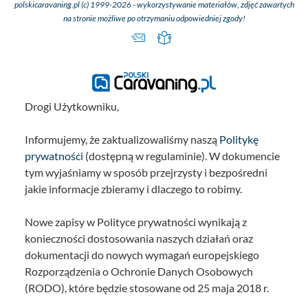
polskicaravaning.pl (c) 1999-2026 - wykorzystywanie materiałów, zdjęć zawartych
90 l
na stronie możliwe po otrzymaniu odpowiedniej zgody!
Wysokowydajna 
wodna
Toaleta kaset
Zbiornik na wodę 
125 l (20 l w trybi
Drogi Użytkowniku,
Elektryka
Centrum serwi
Informujemy, że zaktualizowaliśmy naszą
Politykę
(panel sterowa
prywatności
(dostępną w regulaminie). W dokumencie
Akumulator rekre
tym wyjaśniamy w sposób przejrzysty i bezpośredni
AGM 95 A
jakie informacje zbieramy i dlaczego to robimy.
Lampki do czytan
Oświetlenie w s
Nowe zapisy w Polityce prywatności wynikają z
Oświetlenie markiz
konieczności dostosowania naszych działań oraz
włącznikiem w ob
dokumentacji do nowych wymagań europejskiego
wejściowym (nie 
Rozporządzenia o Ochronie Danych Osobowych
zamówienia mar
(RODO), które będzie stosowane od 25 maja 2018 r.
przeciwsłoneczn