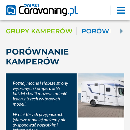
GRUPY KAMPERÓW
PORÓWNAJ K
PORÓWNANIE
KAMPERÓW
Poznaj mocne i słabsze strony
wybranych kamperów. W
każdej chwili możesz zmienić
jeden z trzech wybranych
modeli.
W niektórych przypadkach
(starsze modele) możemy nie
dysponować wszystkimi
informacjami.