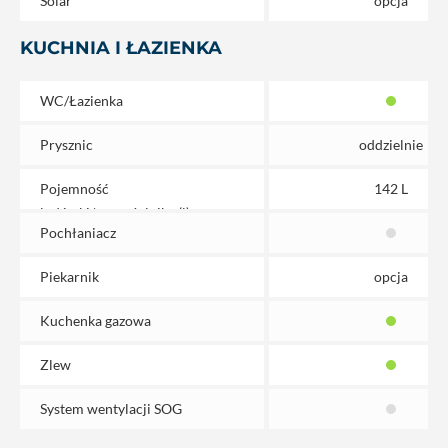
Solar
opcja
KUCHNIA I ŁAZIENKA
WC/Łazienka
Prysznic
oddzielnie
Pojemność
142 L
lodówki/zamrażalnika (l)
Pochłaniacz
Piekarnik
opcja
Kuchenka gazowa
Zlew
System wentylacji SOG