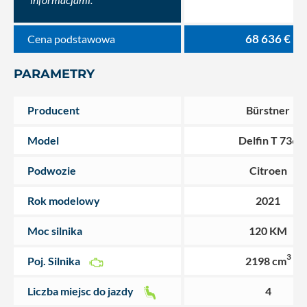
68 636 €
Cena podstawowa
PARAMETRY
Producent
Bürstner
Model
Delfin T 736
Podwozie
Citroen
Rok modelowy
2021
Moc silnika
120 KM
3
Poj. Silnika
2198 cm
Liczba miejsc do jazdy
4