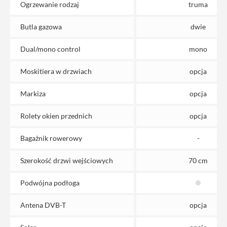
Ogrzewanie rodzaj
truma
Butla gazowa
dwie
Dual/mono control
mono
Moskitiera w drzwiach
opcja
Markiza
opcja
Rolety okien przednich
opcja
Bagażnik rowerowy
-
Szerokość drzwi wejściowych
70 cm
Podwójna podłoga
Antena DVB-T
opcja