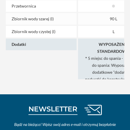
Przetwornica
Zbiornik wody szarej (l)
90 L
Zbiornik wody czystej (l)
L
Dodatki
WYPOSAŻENIE
STANDARDOWE:
*
5 miejsc do spania - 3. 
do spania: Wyposaże
dodatkowe "dodatk
poduszki do konstrukcji 
połączeniu z fotelem kier
4. + 5. miejsce do spa
Wyposażenie "opuszczan
NEWSLETTER
nad środkową grupą sie
Podwozie
ABS (układ
Bądź na bieżąco! Wpisz swój adres e-mail i otrzymuj bezpłatnie
przeciwblokują