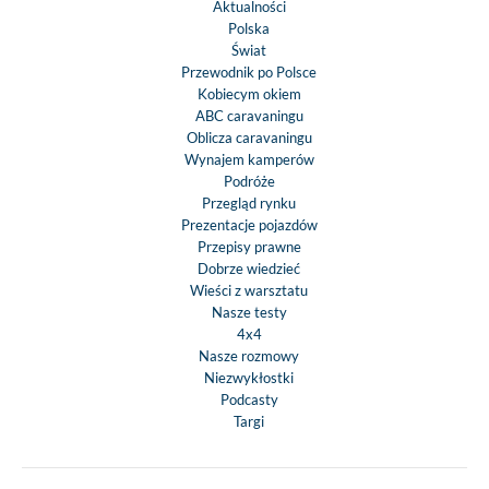
Aktualności
Wentylowane górne
Polska
Składany stó
Świat
Ucha do mocowa
Przewodnik po Polsce
Kobiecym okiem
szynami w tylnym g
ABC caravaningu
tylnym schow
Oblicza caravaningu
Wykończenie mebl
Wynajem kamperów
Loft
Podróże
Przegląd rynku
Kuchnia
Prezentacje pojazdów
3 palnikowa pł
Przepisy prawne
Dobrze wiedzieć
grzewcza ze szk
Wieści z warsztatu
pokrywą i oddzi
Nasze testy
zlewem i deską
4x4
krojenia
Nasze rozmowy
Lodówka 142 l (
Niezwykłostki
Podcasty
zamrażarka 15
Targi
System wodny
Zbiornik na brud