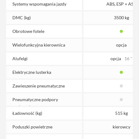
Systemy wspomagania jazdy
ABS, ESP + ASR
DMC (kg)
3500 kg
Obrotowe fotele
Wielofunkcyjna kierownica
opcja
Alufelgi
opcja
16 ''
Elektryczne lusterka
Zawieszenie pneumatyczne
Pneumatyczne podpory
poziomujące
Ładowność (kg)
515 kg
Poduszki powietrzne
kierowcy