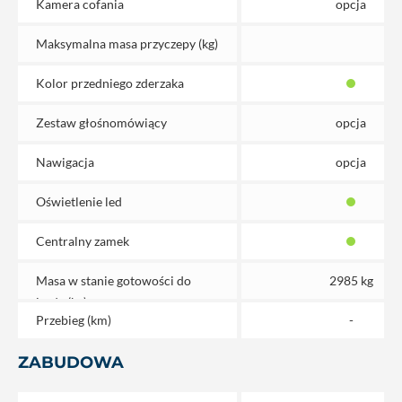
Kamera cofania
opcja
Maksymalna masa przyczepy (kg)
Kolor przedniego zderzaka
Zestaw głośnomówiący
opcja
Nawigacja
opcja
Oświetlenie led
Centralny zamek
Masa w stanie gotowości do
2985 kg
jazdy (kg)
Przebieg (km)
-
ZABUDOWA