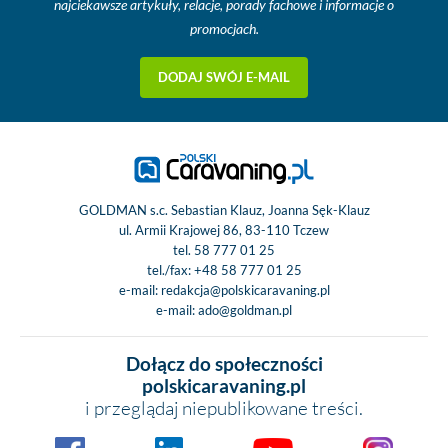
najciekawsze artykuły, relacje, porady fachowe i informacje o
ESP wraz z A
promocjach.
Czujnik ciśnien
oponach
DODAJ SWÓJ E-MAIL
15-calowe opon
stalowych felg
Zestaw do napraw
Zbiornik paliwa 9
Malowany przedni 
w kolorze nadw
GOLDMAN s.c. Sebastian Klauz, Joanna Sęk-Klauz
ul. Armii Krajowej 86, 83-110 Tczew
Kabina
tel.
58 777 01 25
tel./fax:
+48 58 777 01 25
Poduszka powie
e-mail:
redakcja@polskicaravaning.pl
kierowcy
e-mail:
ado@goldman.pl
Centralny zame
elektryczne sz
Dołącz do społeczności
Rolety zaciemnia
polskicaravaning.pl
kabinie
i przeglądaj niepublikowane treści.
Obrotowe fotele k
i pasażera