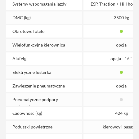
Systemy wspomagania jazdy
ESP, Traction + Hill holde
descent, Start&Sto
DMC (kg)
3500 kg
Obrotowe fotele
Wielofunkcyjna kierownica
opcja
Alufelgi
opcja
16 ''
Elektryczne lusterka
Zawieszenie pneumatyczne
opcja
Pneumatyczne podpory
poziomujące
Ładowność (kg)
424 kg
Poduszki powietrzne
kierowcy i pasażer