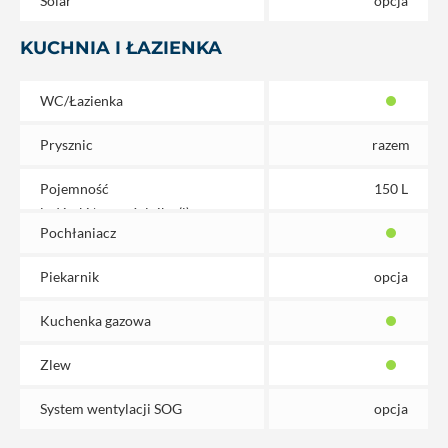
Solar
opcja
KUCHNIA I ŁAZIENKA
WC/Łazienka
Prysznic
razem
Pojemność
150 L
lodówki/zamrażalnika (l)
Pochłaniacz
Piekarnik
opcja
Kuchenka gazowa
Zlew
System wentylacji SOG
opcja