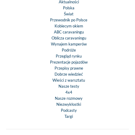
Aktualności
Polska
Rozmiar łóżek (cm
Świat
Tylne łóżko podw
Przewodnik po Polsce
135x220
Kobiecym okiem
Łóżko nad kabiną 
ABC caravaningu
Oblicza caravaningu
opuszczane - 14
Wynajem kamperów
Rozkładane łóż
Podróże
salonie - 134x
Przegląd rynku
Prezentacje pojazdów
Szafki i świetliki (c
Przepisy prawne
Drzwi bagażn
Dobrze wiedzieć
(prawe/lewe) - 91
Wieści z warsztatu
Nasze testy
70x113
4x4
Maksymalna wyso
Nasze rozmowy
bagażniku - 1
Niezwykłostki
100x60 cm otwi
Podcasty
skylight (świetlik) 
Targi
- brak
Świetlik w salonie