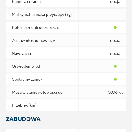
Kamera cofania
opcja
Maksymalna masa przyczepy (kg)
Kolor przedniego zderzaka
Zestaw głośnomówiący
opcja
Nawigacja
opcja
Oświetlenie led
Centralny zamek
Masa w stanie gotowości do
3076 kg
jazdy (kg)
Przebieg (km)
-
ZABUDOWA