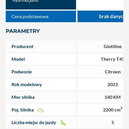
brak danych
Cena podstawowa
PARAMETRY
Producent
Giottline
Model
Therry T45
Podwozie
Citroen
Rok modelowy
2023
Moc silnika
140 KM
3
Poj. Silnika
2200 cm
Liczba miejsc do jazdy
5