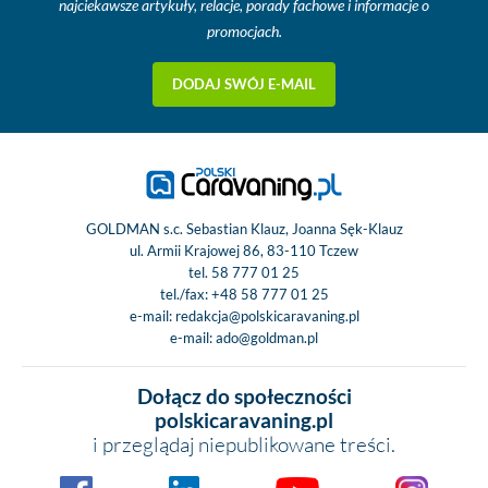
najciekawsze artykuły, relacje, porady fachowe i informacje o
Oddzielny prys
promocjach.
Duża lodów
DODAJ SWÓJ E-MAIL
WYPOSAŻENIE:
Podwozie
Baza - Citroen Ju
Peugeot Boxer /
Ducato
Silnik - Euro Eur
GOLDMAN s.c. Sebastian Klauz, Joanna Sęk-Klauz
FINAL
ul. Armii Krajowej 86, 83-110 Tczew
Ładowność - 35 
tel.
58 777 01 25
tel./fax:
+48 58 777 01 25
Pojemność silnika
e-mail:
redakcja@polskicaravaning.pl
Moc znamionowa 
e-mail:
ado@goldman.pl
KM
Rozstaw osi - 4
Dołącz do społeczności
polskicaravaning.pl
Wyposażenie podwo
i przeglądaj niepublikowane treści.
Poduszka powie
kierowcy - stan