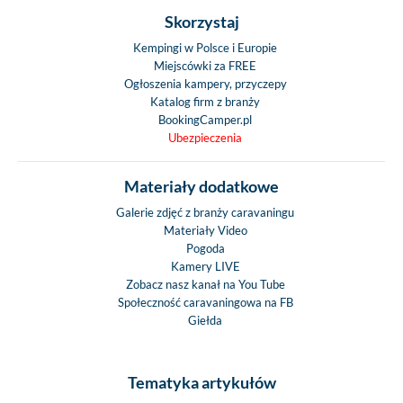
Skorzystaj
Wagi, rozmiary, miejsca 
Kempingi w Polsce i Europie
Waga całkowita (
Miejscówki za FREE
3500
Ogłoszenia kampery, przyczepy
Waga w stanie g
Katalog firm z branży
do jazdy (kg) - 
BookingCamper.pl
Ubezpieczenia
Ciężar holowniczy
Długość (cm) / W
(cm) / Szerokość 
Materiały dodatkowe
736 / 310 / 2
Galerie zdjęć z branży caravaningu
Grubość podłogi / 
Materiały Video
dach pokryty wł
Pogoda
Kamery LIVE
szklanym - 63 / 3
Zobacz nasz kanał na You Tube
Siedzenia podróż
Społeczność caravaningowa na FB
Tylne łóżka -
Giełda
Łóżko opuszczane 
nad kabiną -
Rozkładane łóż
Tematyka artykułów
salonie - 2