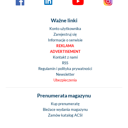
Elektryczne szy
standard
Centralny zamek k
Ważne linki
pilotem - stan
Konto użytkownika
Fotele „kapitańsk
Zarejestruj się
regulacją wysoko
Informacje o serwisie
standard
REKLAMA
Poszerzona tylna
ADVERTISEMENT
Kontakt z nami
standard
RSS
Wzmocniony akum
Regulamin i polityka prywatności
- standard
Newsletter
Malowany zderz
Ubezpieczenia
standard
Malowanie metali
Prenumerata magazynu
opcja
Kup prenumeratę
16-calowe fel
Bieżace wydania magazynu
aluminiowe - o
Zamów katalog ACSI
Światła do jazdy d
LED - opcja