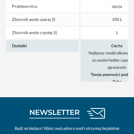
Przetwornica
opcja
Zbiornik wody szarej (l)
100 L
Zbiornik wody czystej (l)
L
Dodatki
Cechy
Najlepszy model alkowy: p
ze swoimi hobby i pasjam
ograniczeń.
Twoje pewności podróż
Tobą
Garaż z regula
wysokości
Ogromna powierz
NEWSLETTER
mieszkalna
Pojemne przestrze
przechowywa
Bądź na bieżąco! Wpisz swój adres e-mail i otrzymuj bezpłatnie
5 miejsc podró