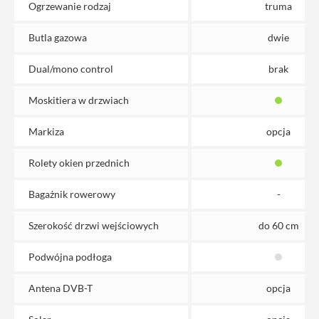
Ogrzewanie rodzaj
truma
Butla gazowa
dwie
Dual/mono control
brak
Moskitiera w drzwiach
Markiza
opcja
Rolety okien przednich
Bagażnik rowerowy
-
Szerokość drzwi wejściowych
do 60 cm
Podwójna podłoga
Antena DVB-T
opcja