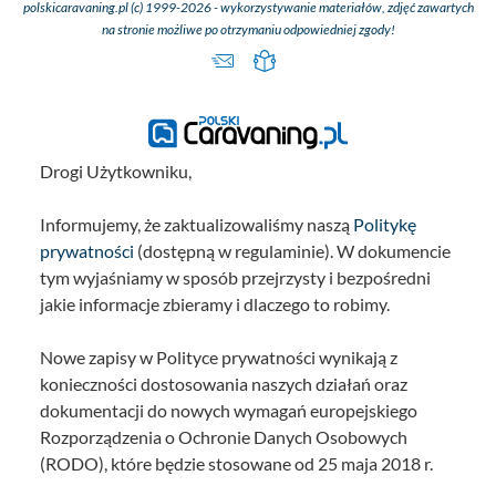
polskicaravaning.pl (c) 1999-2026 - wykorzystywanie materiałów, zdjęć zawartych
Świetlik w kuchni 
na stronie możliwe po otrzymaniu odpowiedniej zgody!
Świetlik nad ty
łóżkiem - 40x
Świetlik w toale
40x40
Świetlik w kab
prysznicowej - 
Drogi Użytkowniku,
Wyposażenie
Informujemy, że zaktualizowaliśmy naszą
Politykę
Zbiornik świeżej 
prywatności
(dostępną w regulaminie). W dokumencie
lt - 100 (20 l w s
tym wyjaśniamy w sposób przejrzysty i bezpośredni
gotowości)
jakie informacje zbieramy i dlaczego to robimy.
Podgrzewany zbio
ścieki (Pack) -
Nowe zapisy w Polityce prywatności wynikają z
Nowy panel stero
konieczności dostosowania naszych działań oraz
ekranem dotyko
dokumentacji do nowych wymagań europejskiego
standard
Rozporządzenia o Ochronie Danych Osobowych
Bezramowe-alum
(RODO), które będzie stosowane od 25 maja 2018 r.
okna poliwizyj