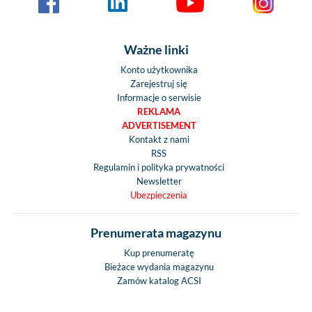
podwójnej podł
pokryte GFK (pod
ściany)
Ważne linki
Płyta podłogowa o 
Konto użytkownika
konstrukcji z TW
Zarejestruj się
dodatkowe wzmocn
Informacje o serwisie
REKLAMA
profili alumini
ADVERTISEMENT
Bezdrzewne ściany
Kontakt z nami
izolowane całko
RSS
Połączenie pod
Regulamin i polityka prywatności
ściana bez mos
Newsletter
Ubezpieczenia
termicznyc
Profil krawędzi 
wykonany z malo
Prenumerata magazynu
aluminium 
Kup prenumeratę
uszczelnieniem
Bieżace wydania magazynu
Górny profil kra
Zamów katalog ACSI
kabiny z TWS