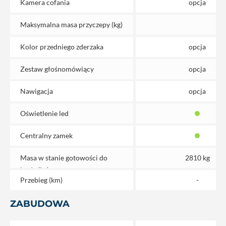
Kamera cofania
opcja
Maksymalna masa przyczepy (kg)
Kolor przedniego zderzaka
opcja
Zestaw głośnomówiący
opcja
Nawigacja
opcja
Oświetlenie led
Centralny zamek
Masa w stanie gotowości do
2810 kg
jazdy (kg)
Przebieg (km)
-
ZABUDOWA