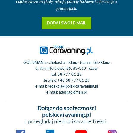
najciekawsze artykuły, relacje, porady fachowe i informacje o
Go
promocjach.
Światła dzien
ESC z Traction+ i 
DODAJ SWÓJ E-MAIL
zjazdu ze wznies
Koła 16”
Zabudowa
Nadbudowa odpo
zimę zgodnie z E
GOLDMAN s.c. Sebastian Klauz, Joanna Sęk-Klauz
Nadwozie w pe
ul. Armii Krajowej 86, 83-110 Tczew
zabezpieczone 
tel.
58 777 01 25
tel./fax:
+48 58 777 01 25
gradem ze ścian
e-mail:
redakcja@polskicaravaning.pl
dachem z T
e-mail:
ado@goldman.pl
Lekka konstruk
podwójnej podło
Dołącz do społeczności
całej powierzc
polskicaravaning.pl
ocieplona i ogrz
i przeglądaj niepublikowane treści.
Miejsce do
przechowywan