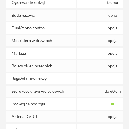
Ogrzewanie rodzaj
truma
Butla gazowa
dwie
Dual/mono control
opcja
Moskitiera w drzwiach
opcja
Markiza
opcja
Rolety okien przednich
opcja
Bagażnik rowerowy
-
Szerokość drzwi wejściowych
do 60 cm
Podwójna podłoga
Antena DVB-T
opcja