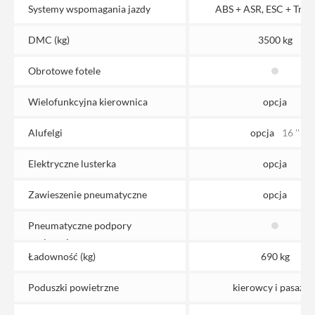
Systemy wspomagania jazdy
ABS + ASR, ESC + Trac
DMC (kg)
3500 kg
Obrotowe fotele
Wielofunkcyjna kierownica
opcja
Alufelgi
opcja
16 ''
Elektryczne lusterka
opcja
Zawieszenie pneumatyczne
opcja
Pneumatyczne podpory
poziomujące
Ładowność (kg)
690 kg
Poduszki powietrzne
kierowcy i pasażer