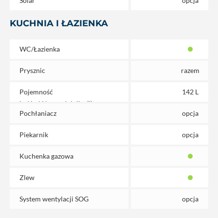
Solar
opcja
KUCHNIA I ŁAZIENKA
WC/Łazienka
Prysznic
razem
Pojemność
142 L
lodówki/zamrażalnika (l)
Pochłaniacz
opcja
Piekarnik
opcja
Kuchenka gazowa
Zlew
System wentylacji SOG
opcja