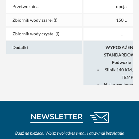
Przetwornica
opcja
Zbiornik wody szarej (l)
150 L
Zbiornik wody czystej (l)
L
Dodatki
WYPOSAŻENIE
STANDARDOWE:
Podwozie
Silnik 140 KM, Eu
TEMP
Nisko zawieszona 
szerokim rozstaw
CCS (rozstaw 98
System kontroli t
NEWSLETTER
ABS + ASR
Poduszka powie
kierowcy/pasa
Bądź na bieżąco! Wpisz swój adres e-mail i otrzymuj bezpłatnie
Zestaw naprawczy