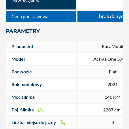
brak danych
Cena podstawowa
PARAMETRY
Producent
EuraMobil
Model
Activa One 570 
Podwozie
Fiat
Rok modelowy
2021
Moc silnika
140 KM
3
Poj. Silnika
2287 cm
Liczba miejsc do jazdy
4