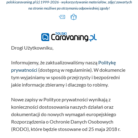
polskicaravaning.pl (c) 1999-2026 - wykorzystywanie materiałów, zdjęć zawartych
tylną częścią (opr
na stronie możliwe po otrzymaniu odpowiedniej zgody!
LS)
Świetlik Mini He
częścią przed
Isofix, 2 x w kierun
w grupie siedze
Drogi Użytkowniku,
wyjątkiem AO 65
AO 570 HS)
Informujemy, że zaktualizowaliśmy naszą
Politykę
Przestrzeń codzien
prywatności
(dostępną w regulaminie). W dokumencie
Dwukolorowy wy
tym wyjaśniamy w sposób przejrzysty i bezpośredni
mebli w kolorze d
jakie informacje zbieramy i dlaczego to robimy.
dębu i plażowej 
Kurtyna do ka
Nowe zapisy w Polityce prywatności wynikają z
kierowcy
konieczności dostosowania naszych działań oraz
Meblościanki 
dokumentacji do nowych wymagań europejskiego
wzmocnieniem z p
Rozporządzenia o Ochronie Danych Osobowych
aluminiowy
(RODO), które będzie stosowane od 25 maja 2018 r.
Izolacja akustyczn