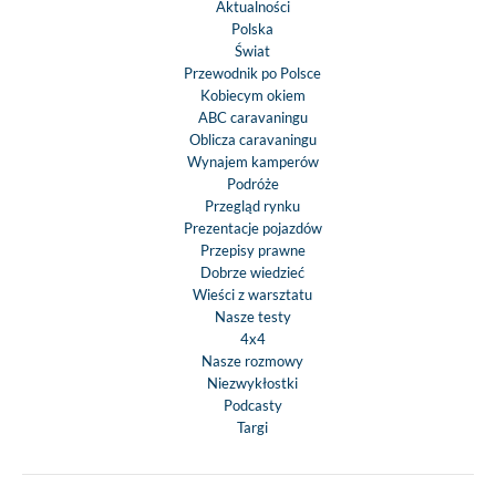
Aktualności
wejściowy
Polska
Ogrzewanie Tru
Świat
Combi 4
Przewodnik po Polsce
Izolowane okno S
Kobiecym okiem
siatką zlicowaną z
ABC caravaningu
Oblicza caravaningu
zewnętrzną
Wynajem kamperów
Klapy serwiso
Podróże
podwójny
Przegląd rynku
uszczelnieniem, w
Prezentacje pojazdów
izolacyjną i
Przepisy prawne
Dobrze wiedzieć
samozamykającym
Wieści z warsztatu
zamkami
Nasze testy
System jednego klu
4x4
całej zabudo
Nasze rozmowy
Drzwi wejściowe 
Niezwykłostki
Podcasty
i koszem na śm
Targi
Duże tylne świa
nowoczesnym wyg
Świetlik Mini He