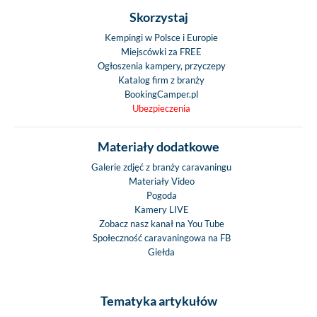
uszczelnieniem
Skorzystaj
Solidne listwy p
podwozia wykon
Kempingi w Polsce i Europie
Miejscówki za FREE
malowanego alu
Ogłoszenia kampery, przyczepy
Kabina górna ogrz
Katalog firm z branży
izolowana
BookingCamper.pl
Dwa okna w gó
Ubezpieczenia
kabinie
Rozkładany blat w
Materiały dodatkowe
kabinie
Galerie zdjęć z branży caravaningu
Siatka zabezpiecz
Materiały Video
górnej kabin
Pogoda
Grubość
Kamery LIVE
ścian/dachu/pod
Zobacz nasz kanał na You Tube
Społeczność caravaningowa na FB
30/32/38 m
Giełda
Bardzo duże garaże
podwójnej podło
wysokości 37
Tematyka artykułów
Elektryczny sto