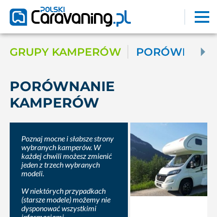
GRUPY KAMPERÓW
PORÓWNAJ K
PORÓWNANIE
KAMPERÓW
Poznaj mocne i słabsze strony
wybranych kamperów. W
każdej chwili możesz zmienić
jeden z trzech wybranych
modeli.
W niektórych przypadkach
(starsze modele) możemy nie
dysponować wszystkimi
informacjami.