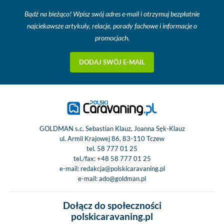
Bądź na bieżąco! Wpisz swój adres e-mail i otrzymuj bezpłatnie
najciekawsze artykuły, relacje, porady fachowe i informacje o
promocjach.
DODAJ SWÓJ E-MAIL
GOLDMAN s.c. Sebastian Klauz, Joanna Sęk-Klauz
ul. Armii Krajowej 86, 83-110 Tczew
tel.
58 777 01 25
tel./fax:
+48 58 777 01 25
e-mail:
redakcja@polskicaravaning.pl
e-mail:
ado@goldman.pl
Dołącz do społeczności
polskicaravaning.pl