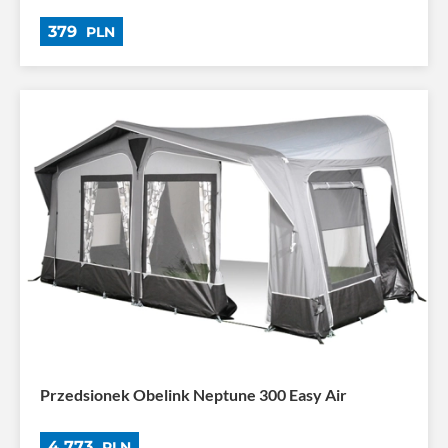
379
PLN
Przedsionek Obelink Neptune 300 Easy Air
4 773
PLN